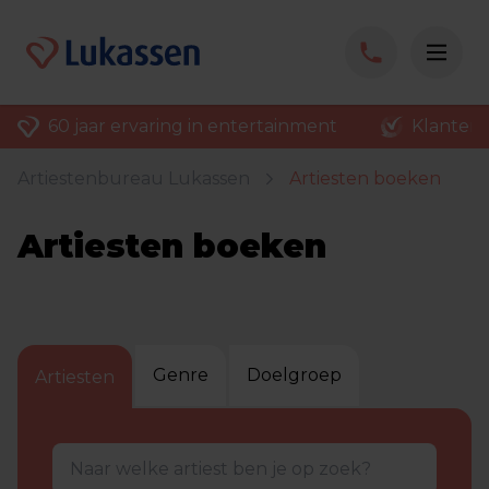
60 jaar ervaring in entertainment
Klantenv
Artiestenbureau Lukassen
Artiesten boeken
Artiesten boeken
Genre
Doelgroep
Artiesten