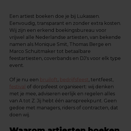
Een artiest boeken doe je bij Lukassen.
Eenvoudig, transparant en zonder extra kosten.
Wij zijn een erkend boekingsbureau voor
vrijwel alle Nederlandse artiesten, van bekende
namen als Monique Smit, Thomas Berge en
Marco Schuitmaker tot betaalbare
feestartiesten, coverbands en DJ's voor elk type
event.
Of je nu een
bruiloft
,
bedrijfsfeest
, tentfeest,
festival
of dorpsfeest organiseert: wij denken
met je mee, adviseren eerlijk en regelen alles
van A tot Z. Jij hebt één aanspreekpunt. Geen
gedoe met managers, riders of contracten, dat
doen wij.
Waarom artiesten boeken