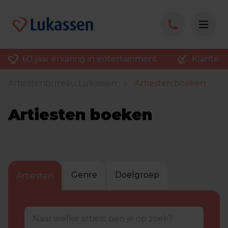
60 jaar ervaring in entertainment
Klantenv
Artiestenbureau Lukassen
Artiesten boeken
Artiesten boeken
Genre
Doelgroep
Artiesten