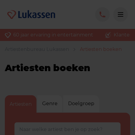
60 jaar ervaring in entertainment
Klantenv
Artiestenbureau Lukassen
Artiesten boeken
Artiesten boeken
Genre
Doelgroep
Artiesten