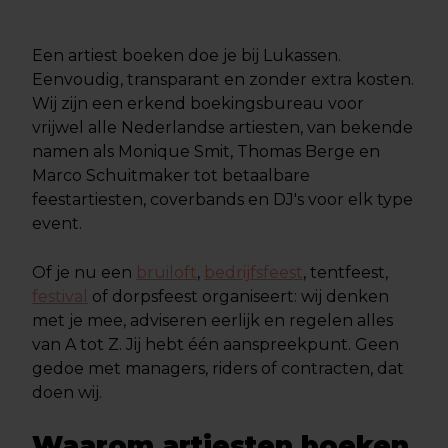
Een artiest boeken doe je bij Lukassen.
Eenvoudig, transparant en zonder extra kosten.
Wij zijn een erkend boekingsbureau voor
vrijwel alle Nederlandse artiesten, van bekende
namen als Monique Smit, Thomas Berge en
Marco Schuitmaker tot betaalbare
feestartiesten, coverbands en DJ's voor elk type
event.
Of je nu een
bruiloft
,
bedrijfsfeest
, tentfeest,
festival
of dorpsfeest organiseert: wij denken
met je mee, adviseren eerlijk en regelen alles
van A tot Z. Jij hebt één aanspreekpunt. Geen
gedoe met managers, riders of contracten, dat
doen wij.
Waarom artiesten boeken