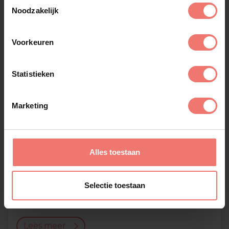
Toestemmingsselectie
Noodzakelijk
Voorkeuren
Statistieken
Marketing
Alles toestaan
Selectie toestaan
Big Black & Beautiful
€ 5475,-
Lees meer