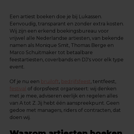
Een artiest boeken doe je bij Lukassen.
Eenvoudig, transparant en zonder extra kosten.
Wij zijn een erkend boekingsbureau voor
vrijwel alle Nederlandse artiesten, van bekende
namen als Monique Smit, Thomas Berge en
Marco Schuitmaker tot betaalbare
feestartiesten, coverbands en DJ's voor elk type
event.
Of je nu een
bruiloft
,
bedrijfsfeest
, tentfeest,
festival
of dorpsfeest organiseert: wij denken
met je mee, adviseren eerlijk en regelen alles
van A tot Z. Jij hebt één aanspreekpunt. Geen
gedoe met managers, riders of contracten, dat
doen wij.
Waarom artiesten boeken