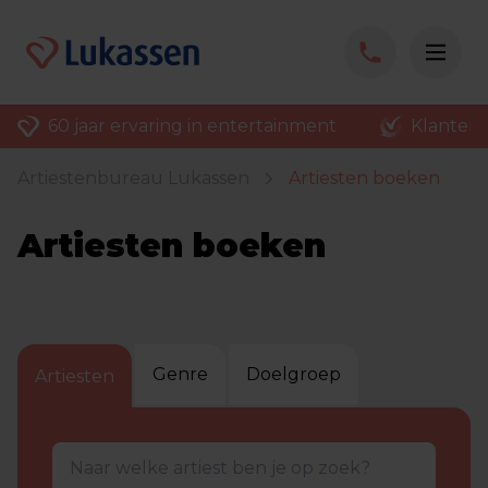
60 jaar ervaring in entertainment
Klantenv
Artiestenbureau Lukassen
Artiesten boeken
Artiesten boeken
Genre
Doelgroep
Artiesten