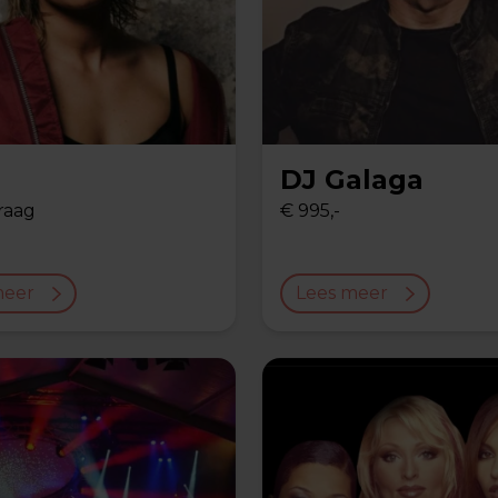
DJ Galaga
raag
€ 995,-
meer
Lees meer