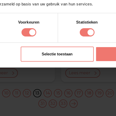
erzameld op basis van uw gebruik van hun services.
Voorkeuren
Statistieken
 Dissel
Dutch Boys
Selectie toestaan
€ 4950,-
meer
Lees meer
10
11
12
13
14
15
16
17
18
19
20
31
32
33