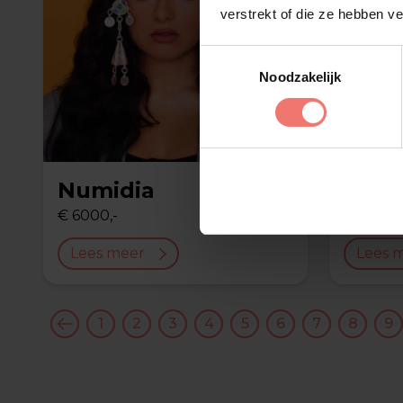
verstrekt of die ze hebben v
Toestemmingsselectie
Noodzakelijk
Numidia
Henk
€ 6000,-
€ 2750,-
Lees meer
Lees 
1
2
3
4
5
6
7
8
9