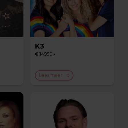
K3
€ 14950,-
Lees meer