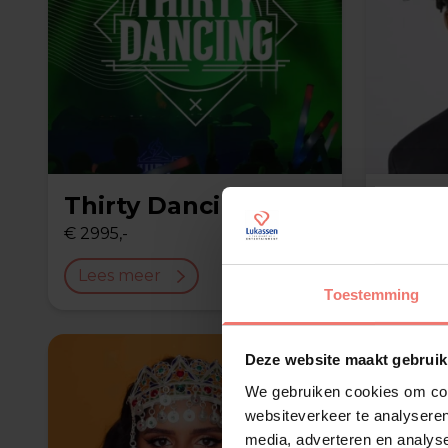
Thirty Dancing
Dr A
€ 2995,-
€ 7950,-
Lees meer
Lees 
Toestemming
Deze website maakt gebruik
We gebruiken cookies om cont
websiteverkeer te analyseren
media, adverteren en analys