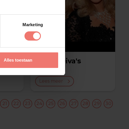
Marketing
Dutch Diva's
Alles toestaan
€ 3975,-
Lees meer
21
22
23
24
25
26
27
28
29
30