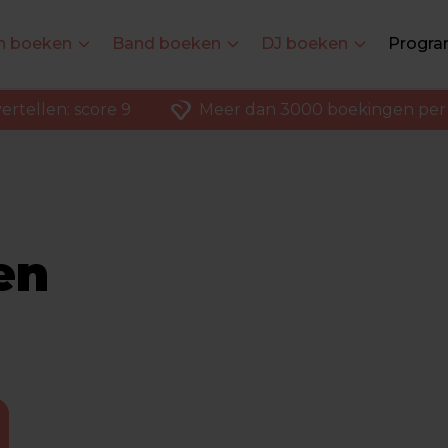
en boeken
Band boeken
DJ boeken
Progra
ertellen: score 9
Meer dan 3000 boekingen per 
en