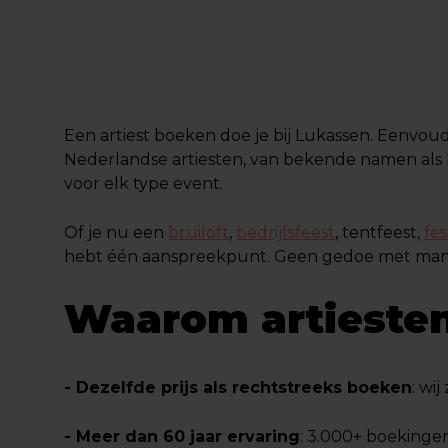
Een artiest boeken doe je bij Lukassen. Eenvoud
Nederlandse artiesten, van bekende namen als 
voor elk type event.
Of je nu een
bruiloft
,
bedrijfsfeest
, tentfeest,
fes
hebt één aanspreekpunt. Geen gedoe met manage
Waarom artiesten
- Dezelfde prijs als rechtstreeks boeken
: wi
- Meer dan 60 jaar ervaring
: 3.000+ boekingen