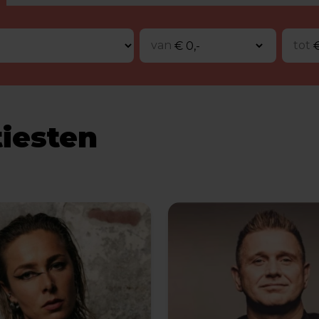
van
tot
tiesten