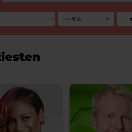
van
tot
tiesten