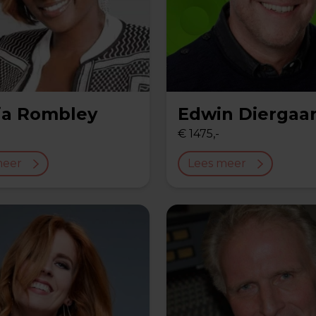
lia Rombley
Edwin Diergaa
€ 1475,-
meer
Lees meer