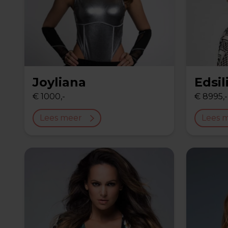
Joyliana
Edsi
€ 1000,-
€ 8995,-
Lees meer
Lees 