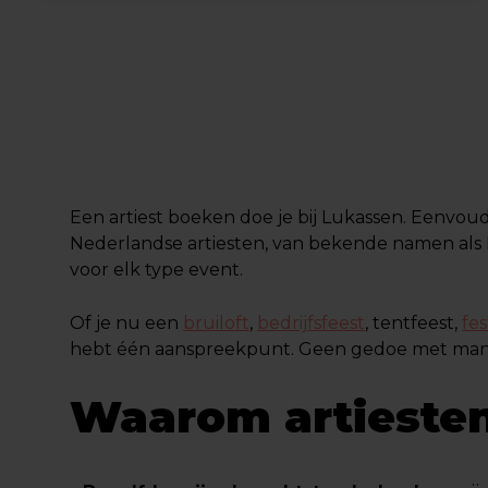
Een artiest boeken doe je bij Lukassen. Eenvoud
Nederlandse artiesten, van bekende namen als 
voor elk type event.
Of je nu een
bruiloft
,
bedrijfsfeest
, tentfeest,
fes
hebt één aanspreekpunt. Geen gedoe met manage
Waarom artiesten