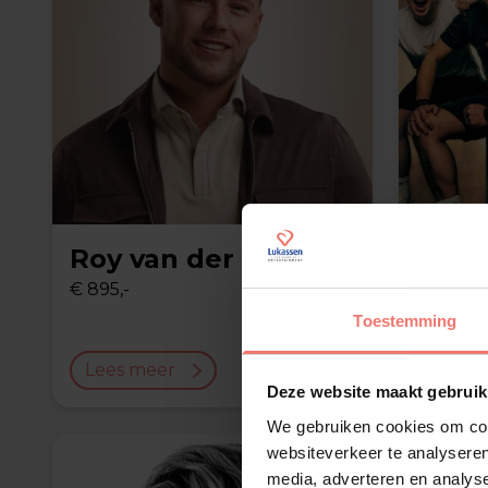
Roy van der Sar
Empi
€ 895,-
op aanv
Toestemming
Lees meer
Lees 
Deze website maakt gebruik
We gebruiken cookies om cont
websiteverkeer te analyseren
media, adverteren en analys