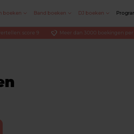
en boeken
Band boeken
DJ boeken
Progra
ertellen: score 9
Meer dan 3000 boekingen per 
en