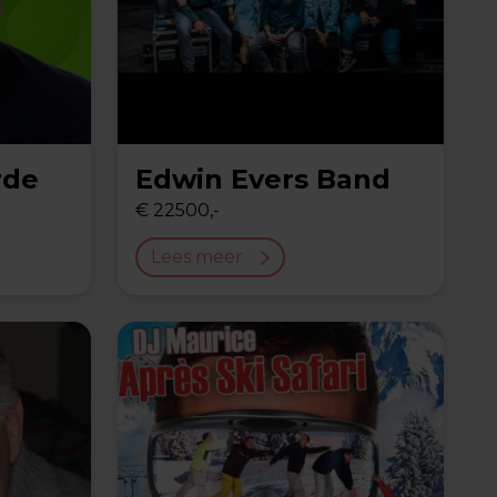
rde
Edwin Evers Band
€ 22500,-
Lees meer