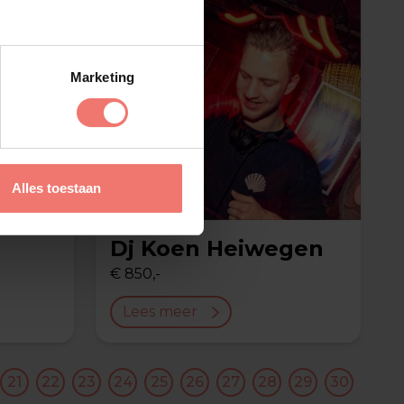
Marketing
Alles toestaan
Dj Koen Heiwegen
€ 850,-
Lees meer
21
22
23
24
25
26
27
28
29
30