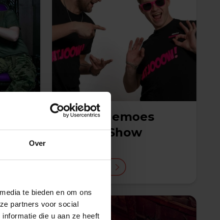
Jordie Hemoes
Atjoow Show
Over
€ 1495,-
Lees meer
 media te bieden en om ons
ze partners voor social
nformatie die u aan ze heeft