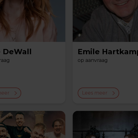
e DeWall
Emile Hartkam
raag
op aanvraag
meer
Lees meer