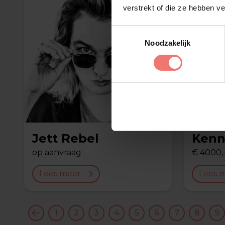
verstrekt of die ze hebben v
Toestemmingsselectie
Noodzakelijk
Jett Rebel
Kenn
op aanvraag
€ 4000,
Lees meer
Lees 
1
2
3
4
5
6
7
8
9