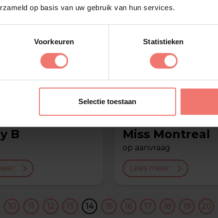
erzameld op basis van uw gebruik van hun services.
Voorkeuren
Statistieken
Selectie toestaan
y B
Miss Montreal
-
op aanvraag
meer
Lees meer
10
11
12
13
14
15
16
17
18
19
20