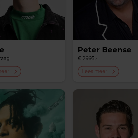
le
Peter Beense
raag
€ 2995,-
meer
Lees meer