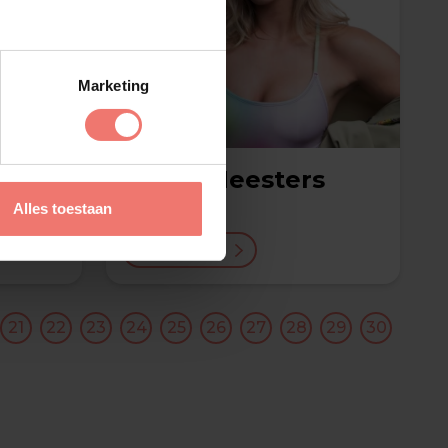
Marketing
Emma Heesters
€ 12500,-
Alles toestaan
Lees meer
21
22
23
24
25
26
27
28
29
30