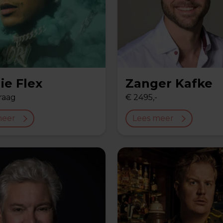
ie Flex
Zanger Kafke
raag
€ 2495,-
meer
Lees meer