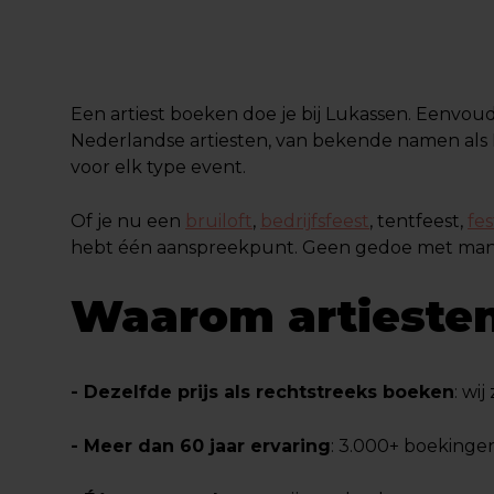
Een artiest boeken doe je bij Lukassen. Eenvoud
Nederlandse artiesten, van bekende namen als 
voor elk type event.
Of je nu een
bruiloft
,
bedrijfsfeest
, tentfeest,
fes
hebt één aanspreekpunt. Geen gedoe met manage
Waarom artiesten
- Dezelfde prijs als rechtstreeks boeken
: wi
- Meer dan 60 jaar ervaring
: 3.000+ boekingen