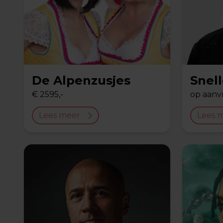
De Alpenzusjes
Snel
€ 2595,-
op aanv
Lees meer
Lees 