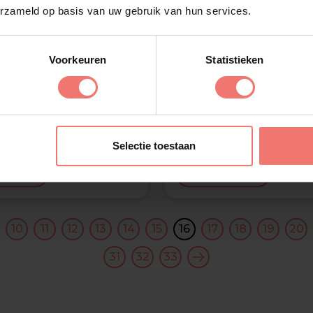
erzameld op basis van uw gebruik van hun services.
Voorkeuren
Statistieken
e Jack
Rein Mercha
€ 2495,-
Selectie toestaan
meer
Lees meer
10
11
12
13
14
15
16
17
18
19
20
31
32
33