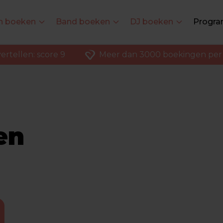
en boeken
Band boeken
DJ boeken
Progra
ertellen: score 9
Meer dan 3000 boekingen per 
en