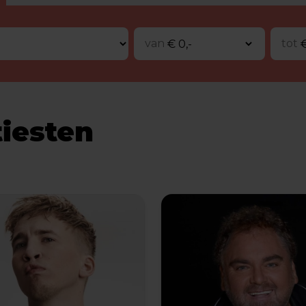
van
tot
tiesten