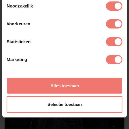
Toestemmingsselectie
Noodzakelijk
Voorkeuren
Statistieken
Marketing
Alles toestaan
Selectie toestaan