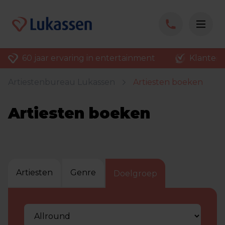
60 jaar ervaring in entertainment
Klantenv
Artiestenbureau Lukassen
Artiesten boeken
Artiesten boeken
Artiesten
Genre
Doelgroep