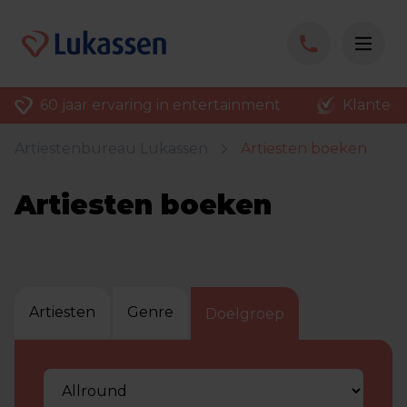
60 jaar ervaring in entertainment
Klantenv
Artiestenbureau Lukassen
Artiesten boeken
Artiesten boeken
Artiesten
Genre
Doelgroep