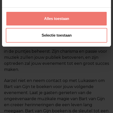
Met zijn ongeëvenaarde talent en uitgebreide
repertoire zal Bart van Gijn jouw evenement
onvergetelijk maken. Wacht niet langer en boek
Alles toestaan
Bart van Gijn vandaag nog voor een optreden dat
je gasten nog lang zullen herinneren.
Selectie toestaan
Bart van Gijn is niet alleen een muzikant, maar ook
een entertainer die de kunst van het vermaken tot
in de puntjes beheerst. Zijn charisma en passie voor
muziek zullen jouw publiek betoveren, en zijn
optreden zal jouw evenement tot een groot succes
maken.
Aarzel niet en neem contact op met Lukassen om
Bart van Gijn te boeken voor jouw volgende
evenement. Laat je gasten genieten van de
ongeëvenaarde muzikale magie van Bart van Gijn
en creëer herinneringen die een leven lang
meegaan. Bart van Gijn boeken is de sleutel tot een