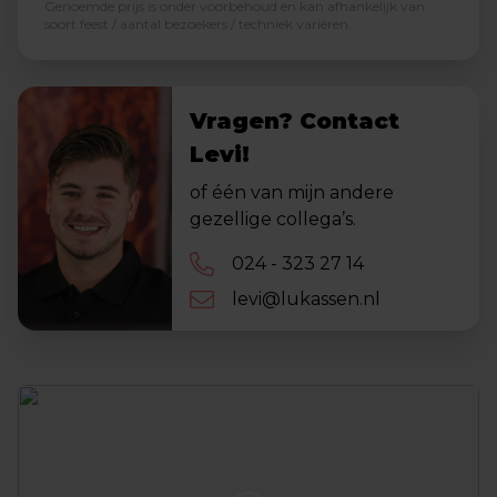
Genoemde prijs is onder voorbehoud en kan afhankelijk van
soort feest / aantal bezoekers / techniek variëren.
Vragen? Contact
Levi!
of één van mijn andere
gezellige collega’s.
024 - 323 27 14
levi@lukassen.nl