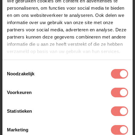
We gebruiken cookies om content en advertenties te
vlam met zijn deelname aan Holland's Got Talent.
personaliseren, om functies voor social media te bieden
Zijn ongelooflijke talent en charisma maakten hem
en om ons websiteverkeer te analyseren. Ook delen we
een publieksfavoriet en brachten hem helemaal tot
informatie over uw gebruik van onze site met onze
de finale. Zijn optredens waren sensationeel en zijn
partners voor social media, adverteren en analyse. Deze
stem was werkelijk ongeëvenaard. Als finalist
partners kunnen deze gegevens combineren met andere
bewees Bart dat hij een uitzonderlijke artiest is die
informatie die u aan ze heeft verstrekt of die ze hebben
elk podium kan domineren.
verzameld op basis van uw gebruik van hun services.
Bart van Gijn Boeken
Toestemmingsselectie
Noodzakelijk
Wil je jouw evenement naar een hoger niveau
tillen en je gasten trakteren op een muzikale
ervaring die ze nooit zullen vergeten? Boek Bart
Voorkeuren
van Gijn voor een onvergetelijk optreden! Of het
nu gaat om een bedrijfsfeest, een bruiloft, een
Statistieken
festival of een andere speciale gelegenheid, Bart
van Gijn zal de sfeer naar een hoger niveau tillen en
je publiek betoveren.
Marketing