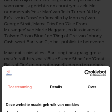
voornamelijk gericht is op countrymuziek. Met
nummers als 'Your Man' van Josh Turner, 'All My
Ex's Live in Texas' en 'Amarillo by Morning' van
George Strait, 'Mama Tried' en 'Okie From
Muskogee' van Merle Haggard, en klassiekers als
'Folsom Prison Blues' en 'Ring of Fire' van Johnny
Cash, weet Bart van Gijn het publiek te betoveren.
Maar dat is niet alles - Bart zingt ook graag grote
rock 'n roll-hits, zoals 'Blue Suede Shoes' en 'Great
Balls of Fire', en brengt gospelliederen ten gehore,
waaronder 'Help Me', 'I, John' en 'What a Friend We
Have in Jesus'. Met zo'n divers repertoire kan Bart
van Gijn de sfeer aanpassen aan jouw evenement
Toestemming
Details
Over
en het publiek betoveren met zijn veelzijdigheid.
Holland's Got Talent Finalist
Deze website maakt gebruik van cookies
In 2022 zette Bart van Gijn Nederland in vuur en