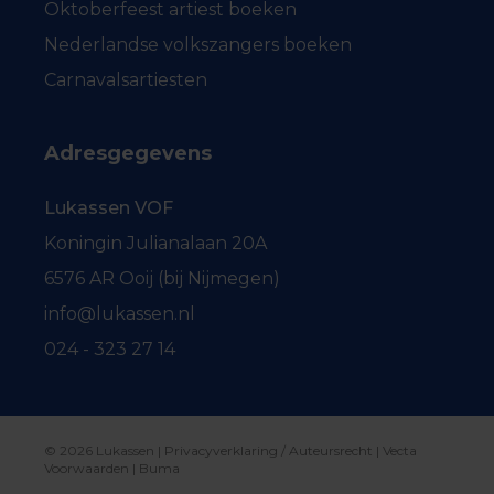
Oktoberfeest artiest boeken
Nederlandse volkszangers boeken
Carnavalsartiesten
Adresgegevens
Lukassen VOF
Koningin Julianalaan 20A
6576 AR Ooij (bij Nijmegen)
info@lukassen.nl
024 - 323 27 14
© 2026 Lukassen |
Privacyverklaring / Auteursrecht
|
Vecta
Voorwaarden
|
Buma