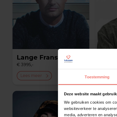
Lange Frans
John
€ 3995,-
op aanv
Lees meer
Lees 
Toestemming
Deze website maakt gebruik
We gebruiken cookies om cont
websiteverkeer te analyseren
media, adverteren en analys