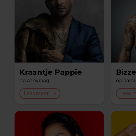
Kraantje Pappie
Bizz
op aanvraag
op aanv
Lees meer
Lees 