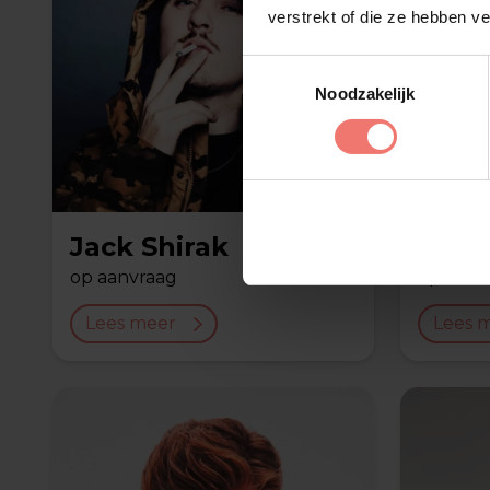
verstrekt of die ze hebben v
Toestemmingsselectie
Noodzakelijk
Jack Shirak
Diaz
op aanvraag
op aanv
Lees meer
Lees 