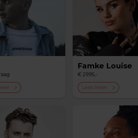
Famke Louise
raag
€ 2995,-
meer
Lees meer