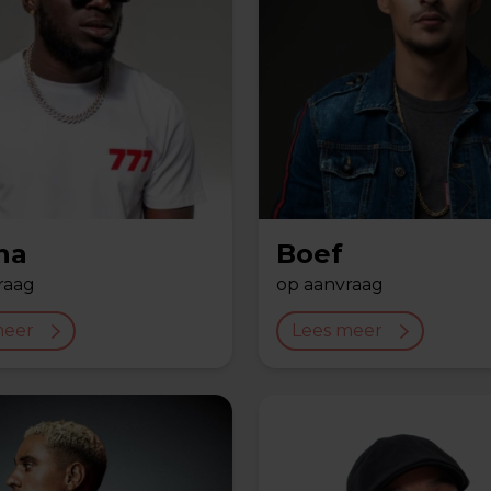
na
Boef
raag
op aanvraag
meer
Lees meer