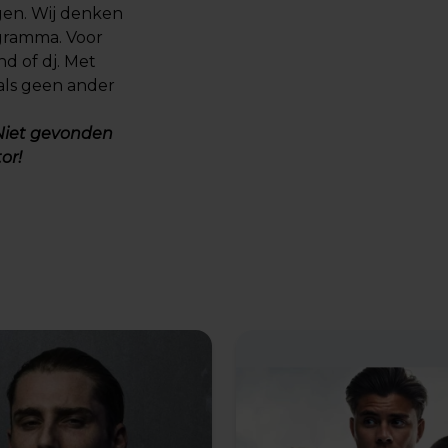
ngen. Wij denken
ogramma. Voor
d of dj. Met
als geen ander
 Niet gevonden
tor
!