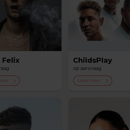
 Felix
ChildsPlay
raag
op aanvraag
meer
Lees meer