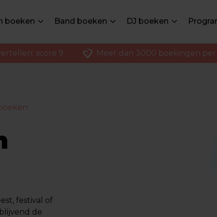
en boeken
Band boeken
DJ boeken
Progra
ertellen: score 9
Meer dan 3000 boekingen per 
 boeken
n
st, festival of
blijvend de