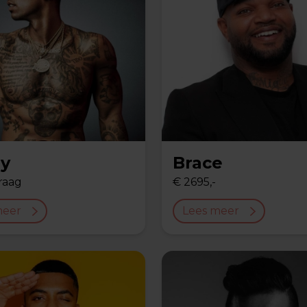
ey
Brace
raag
€ 2695,-
meer
Lees meer