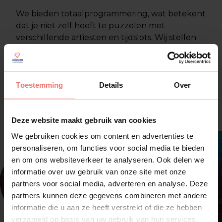
We bieden totaalprogrammering, wat betekent
dat je niet zelf hoeft te puzzelen met
verschillende artiesten en tijdslots. Wij stellen
een complete line-up samen die als één geheel
werkt. Na onze brainstorm krijg je een creatief
voorstel dat past bij jouw wensen en
mogelijkheden.
Toestemming
Details
Over
Deze website maakt gebruik van cookies
We gebruiken cookies om content en advertenties te
personaliseren, om functies voor social media te bieden
en om ons websiteverkeer te analyseren. Ook delen we
informatie over uw gebruik van onze site met onze
partners voor social media, adverteren en analyse. Deze
partners kunnen deze gegevens combineren met andere
informatie die u aan ze heeft verstrekt of die ze hebben
verzameld op basis van uw gebruik van hun services.