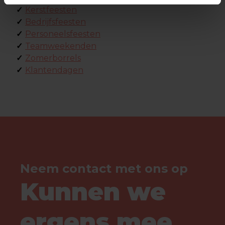
✓
Kerstfeesten
✓
Bedrijfsfeesten
✓
Personeelsfeesten
✓
Teamweekenden
✓
Zomerborrels
✓
Klantendagen
Neem contact met ons op
Kunnen we
ergens mee