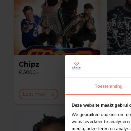
Chipz
Flam
Abra
€ 5000,-
€ 2500,-
Toestemming
Lees meer
Lees 
Deze website maakt gebruik
We gebruiken cookies om cont
websiteverkeer te analyseren
media, adverteren en analys