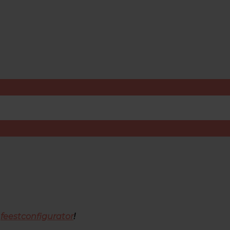
e
feestconfigurator
!