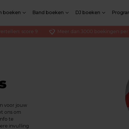
en boeken
Band boeken
DJ boeken
Progra
ertellen: score 9
Meer dan 3000 boekingen per 
's
n voor jouw
t ons om
info te
re invulling