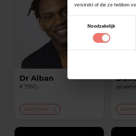
verstrekt of die ze hebben v
Toestemmingsselectie
Noodzakelijk
Dr Alban
Dun
€ 7950,-
op aanv
Lees meer
Lees 