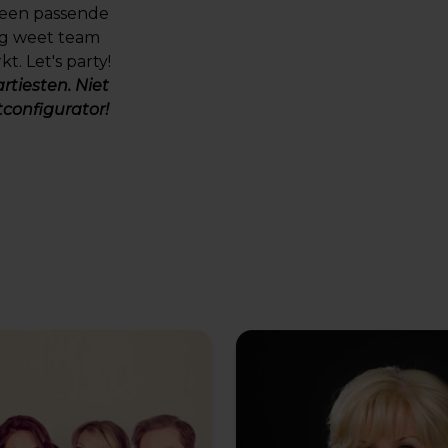
 een passende
ing weet team
t. Let's party!
rtiesten. Niet
tconfigurator
!