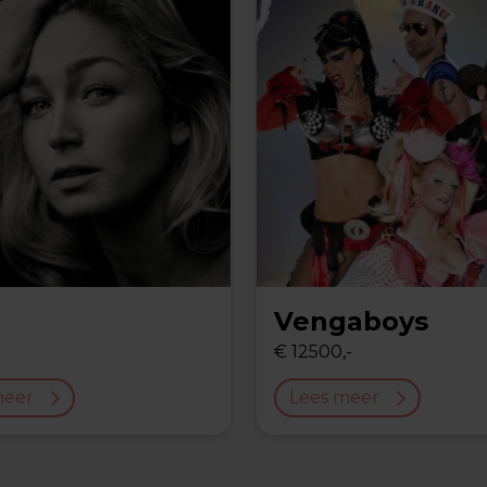
Vengaboys
-
€ 12500,-
meer
Lees meer