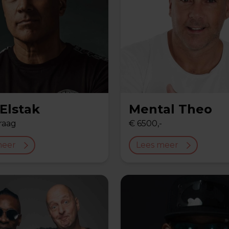
Elstak
Mental Theo
raag
€ 6500,-
meer
Lees meer