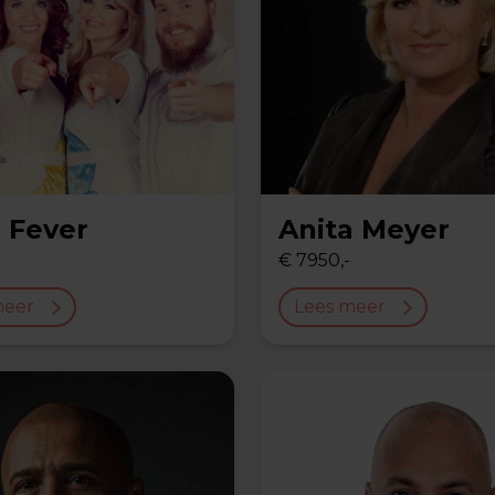
 Fever
Anita Meyer
€ 7950,-
meer
Lees meer