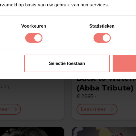
erzameld op basis van uw gebruik van hun services.
Voorkeuren
Statistieken
Selectie toestaan
e
Back to Waterl
(Abba Tribute)
raag
€ 2895,-
meer
Lees meer