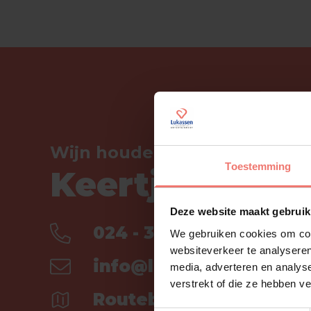
Wijn houden van goede feestj
Toestemming
Keertje sparre
Deze website maakt gebruik
024 - 323 27 14
We gebruiken cookies om cont
websiteverkeer te analyseren
info@lukassen.nl
media, adverteren en analys
verstrekt of die ze hebben v
Routebeschrijving