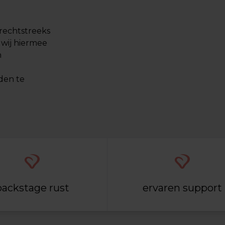
rechtstreeks
wij hiermee
n
den te
backstage rust
ervaren support