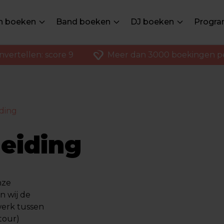
en boeken
Band boeken
DJ boeken
Progra
ertellen: score 9
Meer dan 3000 boekingen per 
iding
eiding
nze
n wij de
werk tussen
(tour)