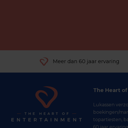
Meer dan 60 jaar ervaring
The Heart o
Lukassen verz
boekingen/man
topartiesten, 
60 jaar ervaring