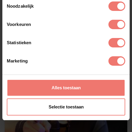
Toestemmingsselectie
Noodzakelijk
29 juni 2026
Lees meer
Voorkeuren
Statistieken
Marketing
Alles toestaan
Selectie toestaan