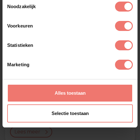
Toestemmingsselectie
Noodzakelijk
Voorkeuren
Statistieken
Marketing
Alles toestaan
Marco Schuitmaker
Selectie toestaan
€ 14000,-
Lees meer