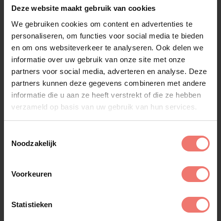
Deze website maakt gebruik van cookies
Kun je Likke Pehp ook boeken met een
We gebruiken cookies om content en advertenties te
personaliseren, om functies voor social media te bieden
volledig artiestenprogramma erbij?
en om ons websiteverkeer te analyseren. Ook delen we
informatie over uw gebruik van onze site met onze
Is de hit ‘De tent moet op zijn kop’ van
partners voor social media, adverteren en analyse. Deze
Likke Pehp ook beschikbaar in het
partners kunnen deze gegevens combineren met andere
Nederlands?
informatie die u aan ze heeft verstrekt of die ze hebben
verzameld op basis van uw gebruik van hun services.
Waarom Likke Pehp boeken via Lukassen
Entertainment?
Toestemmingsselectie
Noodzakelijk
Likke Pehp is exclusief te boeken bij Lukassen!
Voorkeuren
Statistieken