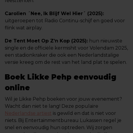
feesttenten.
Carolien ´Nee, Ik Blijf Wel Hier´ (2025):
uitgeroepen tot Radio Continu-schijf en goed voor
flink wat airplay.
De Tent Moet Op Z’n Kop (2025):
hun nieuwste
single en de officiële kermishit voor Volendam 2025,
een stadionkraker die ook een Nederlandstalige
versie kreeg om de rest van het land plat te spelen.
Boek Likke Pehp eenvoudig
online
Wil je Likke Pehp boeken voor jouw evenement?
Wacht dan niet te lang! Deze populaire
Nederlandse artiest
is gewild en dat is niet voor
niets. Bij Entertainmentbureau Lukassen regel je
snel en eenvoudig hun optreden. Wij zorgen