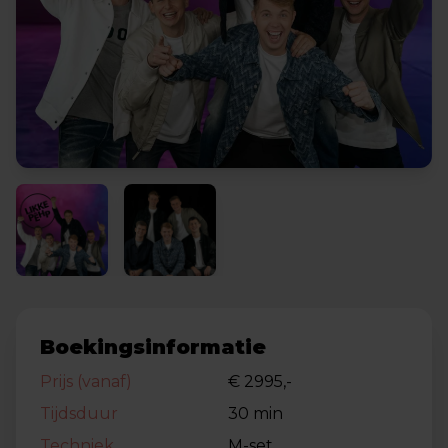
Boekingsinformatie
Prijs (vanaf)
€ 2995,-
Tijdsduur
30 min
Techniek
M-set