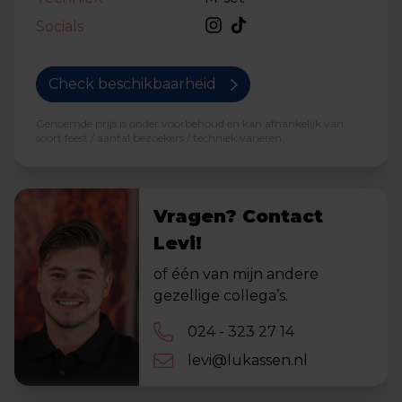
Socials
Check beschikbaarheid
Genoemde prijs is onder voorbehoud en kan afhankelijk van
soort feest / aantal bezoekers / techniek variëren.
Vragen? Contact
Levi!
of één van mijn andere
gezellige collega’s.
024 - 323 27 14
levi@lukassen.nl