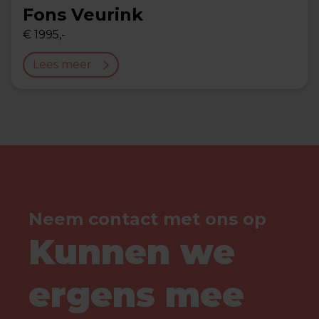
Fons Veurink
€ 1995,-
Lees meer
Neem contact met ons op
Kunnen we
ergens mee