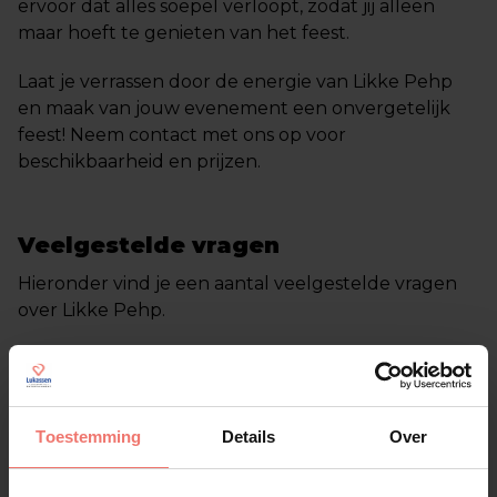
ervoor dat alles soepel verloopt, zodat jij alleen
maar hoeft te genieten van het feest.
Laat je verrassen door de energie van Likke Pehp
en maak van jouw evenement een onvergetelijk
feest! Neem contact met ons op voor
beschikbaarheid en prijzen.
Veelgestelde vragen
Hieronder vind je een aantal veelgestelde vragen
over Likke Pehp.
Wat kost het om Likke Pehp te boeken
voor mijn feest of evenement?
Toestemming
Details
Over
Voor welke evenementen is Likke Pehp
geschikt?