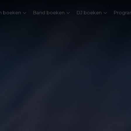
en boeken
Band boeken
DJ boeken
Progra