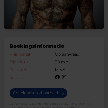
Boekingsinformatie
Prijs (vanaf)
Op aanvraag
Tijdsduur
30 min
Techniek
M-set
Socials
Check beschikbaarheid
Genoemde prijs is onder voorbehoud en kan afhankelijk van
soort feest / aantal bezoekers / techniek variëren.