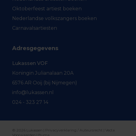
Oktoberfeest artiest boeken
Nederlandse volkszangers boeken
Carnavalsartiesten
Adresgegevens
Lukassen VOF
Koningin Julianalaan 20A
6576 AR Ooij (bij Nijmegen)
info@lukassen.nl
024 - 323 27 14
© 2026 Lukassen |
Privacyverklaring / Auteursrecht
|
Vecta
Voorwaarden
|
Buma