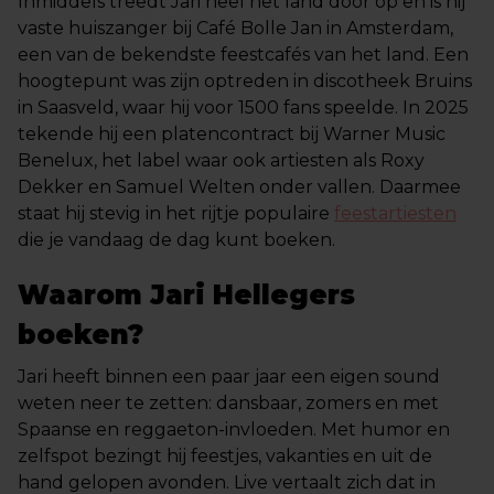
Inmiddels treedt Jari heel het land door op en is hij
vaste huiszanger bij Café Bolle Jan in Amsterdam,
een van de bekendste feestcafés van het land. Een
hoogtepunt was zijn optreden in discotheek Bruins
in Saasveld, waar hij voor 1500 fans speelde. In 2025
tekende hij een platencontract bij Warner Music
Benelux, het label waar ook artiesten als Roxy
Dekker en Samuel Welten onder vallen. Daarmee
staat hij stevig in het rijtje populaire
feestartiesten
die je vandaag de dag kunt boeken.
Waarom Jari Hellegers
boeken?
Jari heeft binnen een paar jaar een eigen sound
weten neer te zetten: dansbaar, zomers en met
Spaanse en reggaeton-invloeden. Met humor en
zelfspot bezingt hij feestjes, vakanties en uit de
hand gelopen avonden. Live vertaalt zich dat in