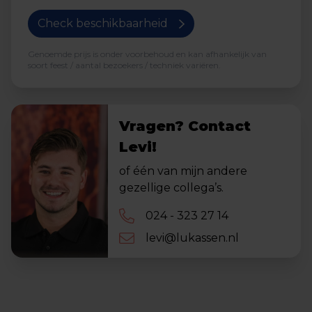
Check beschikbaarheid
Genoemde prijs is onder voorbehoud en kan afhankelijk van
soort feest / aantal bezoekers / techniek variëren.
Vragen? Contact
Levi!
of één van mijn andere
gezellige collega’s.
024 - 323 27 14
levi@lukassen.nl