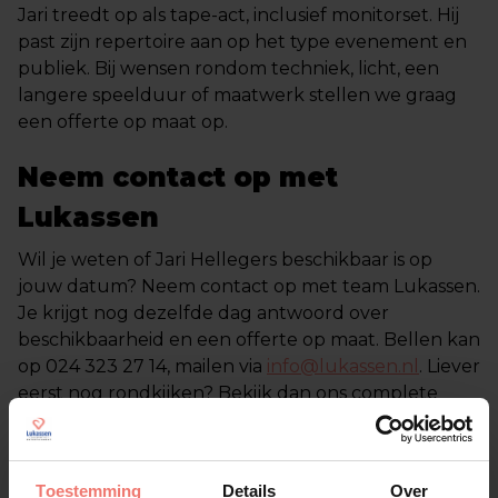
Jari treedt op als tape-act, inclusief monitorset. Hij
past zijn repertoire aan op het type evenement en
publiek. Bij wensen rondom techniek, licht, een
langere speelduur of maatwerk stellen we graag
een offerte op maat op.
Neem contact op met
Lukassen
Wil je weten of Jari Hellegers beschikbaar is op
jouw datum? Neem contact op met team Lukassen.
Je krijgt nog dezelfde dag antwoord over
beschikbaarheid en een offerte op maat. Bellen kan
op 024 323 27 14, mailen via
info@lukassen.nl
. Liever
eerst nog rondkijken? Bekijk dan ons complete
aanbod om
artiesten te boeken
via Lukassen.
Toestemming
Details
Over