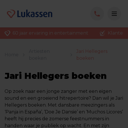
60 jaar ervaring in entertainment
Klantenv
Artiesten
Jari Hellegers
Home
boeken
boeken
Jari Hellegers boeken
Op zoek naar een jonge zanger met een eigen
sound en een groeiend hitrepertoire? Dan wil je Jari
Hellegers boeken. Met dansbare meezingers als
‘Panja in España’, ‘Doe Je Dansie’ en ‘Muchos Licores’
heeft hij precies de zomerse feestnummers in
handen waar je publiek op wacht. En met zijn