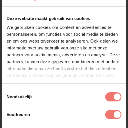
Veelgestelde vragen
Hieronder vind je een aantal veelgestelde vragen
over Jari Hellegers.
Deze website maakt gebruik van cookies
We gebruiken cookies om content en advertenties te
Wat kost het om Jari Hellegers te
personaliseren, om functies voor social media te bieden
en om ons websiteverkeer te analyseren. Ook delen we
boeken?
informatie over uw gebruik van onze site met onze
partners voor social media, adverteren en analyse. Deze
Voor welke evenementen is Jari
partners kunnen deze gegevens combineren met andere
Hellegers geschikt?
informatie die u aan ze heeft verstrekt of die ze hebben
verzameld op basis van uw gebruik van hun services.
Wat voor soort muziek zingt Jari
Hellegers?
Toestemmingsselectie
Noodzakelijk
Is Jari Hellegers een bekende artiest?
Voorkeuren
Jari Hellegers is exclusief te boeken bij Lukassen!