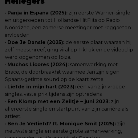
Hellegers
•
Panja in España (2025):
zijn eerste Warner-single
en uitgeroepen tot Hollandse HitFlits op Radio
Noordzee, een zomerse meezinger met reggaeton-
invloeden.
•
Doe Je Dansie (2025):
de eerste plaat waaraan hij
zelf meeschreef, ging viral op TikTok en de videoclip
werd opgenomen op Ibiza.
•
Muchos Licores (2024):
samenwerking met
Brace, de doorbraakhit waarmee Jari zijn eigen
Spaans-getinte sound op de kaart zette.
•
Liefde in mijn hart (2023):
één van zijn vroege
singles, vaste prik tijdens zijn optredens.
•
Een Klomp met een Zeiltje – juni 2023:
zijn
allereerste single en startpunt van zijn carrière als
artiest.
•
Ben Je Verliefd? ft. Monique Smit (2025):
zijn
nieuwste single en eerste grote samenwerking,