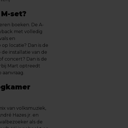
 M-set?
eren boeken. De A-
ayback met volledig
ivals en
 op locatie? Dan is de
 de installatie van de
f concert? Dan is de
bij Mart optreedt
p aanvraag.
oogkamer
mix van volksmuziek,
ndré Hazes jr. en
valbezoeker als de