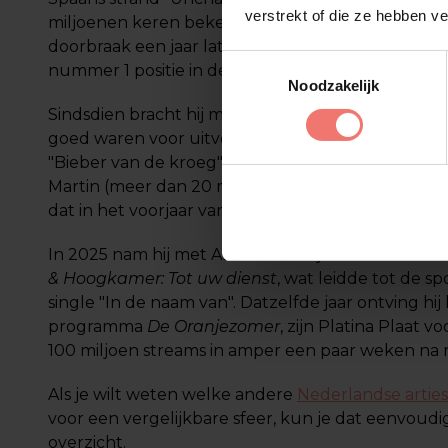
verstrekt of die ze hebben v
miljoenen keren bekeken en legde de basis voor zi
doorbraak een jaar later met "Ik ga zwemmen" (2
Toestemmingsselectie
nummer 1 positie in de Top 40 veroverde.
Noodzakelijk
Sindsdien bracht hij meerdere samenwerkingen ui
goed waren voor uitverkochte zalen en streaming
"Bieber van de kroeg" met Donnie, "Hartslag van 
Martin (meer dan 20 miljoen streams, Platina), e
dat in het voorjaar van 2025 direct een stevige To
In 2025 nam hij met André Hazes jr. deel aan he
& Hoogkamer: Tot uw dienst
, wat leidde tot de 
single "In de naam van". Datzelfde jaar ontving hij li
programma
De Oranjezomer
, zijn Platina Plaat 
100 miljoen streams in amper een paar weken na r
Als je wilt weten welke andere
Nederlandse artie
voor een vergelijkbare sfeer, kun je dat eenvoudig
overzicht.