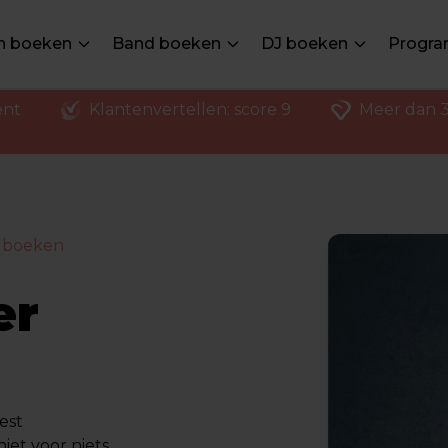
en boeken
Band boeken
DJ boeken
Progra
ent
Klantenvertellen: score 9
Meer dan 3
 boeken
er
est
et voor niets.