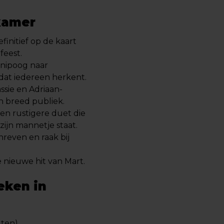
kamer
finitief op de kaart
feest.
knipoog naar
at iedereen herkent.
ssie en Adriaan-
n breed publiek.
en rustigere duet die
ijn mannetje staat.
reven en raak bij
e nieuwe hit van Mart.
eken in
uten)