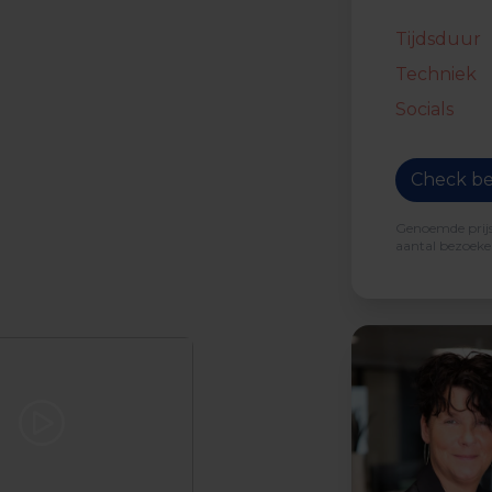
Tijdsduur
Techniek
Socials
Check be
Genoemde prijs 
aantal bezoeker