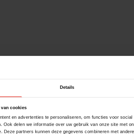
o populair?
lek bij Holland's Got
j Sony Music. Wat hem
Details
inatie van een warme,
 breed publiek. Hij
lberti" genoemd, een
 van cookies
en.
ent en advertenties te personaliseren, om functies voor social
. Ook delen we informatie over uw gebruik van onze site met on
 zijn zwembroek op een
e. Deze partners kunnen deze gegevens combineren met andere i
je werd tientallen