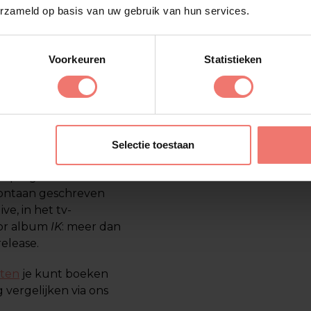
erzameld op basis van uw gebruik van hun services.
jn definitieve
021), dat meteen de
Voorkeuren
Statistieken
t die stuk voor stuk
-mijlpalen. Denk aan
de stad" met Tino
n "100%" met Flemming,
Selectie toestaan
p 40-hit werd.
t tv-programma
Hazes
spontaan geschreven
ve, in het tv-
voor album
IK
: meer dan
elease.
sten
je kunt boeken
 vergelijken via ons