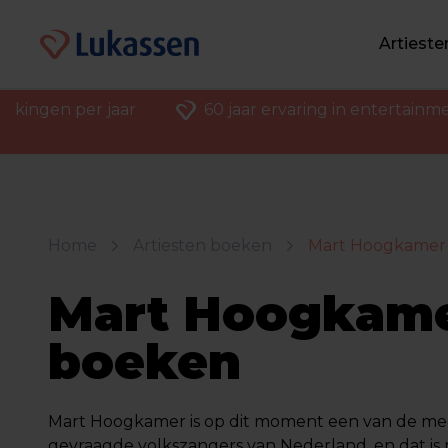
Artiest
ekingen per jaar
60 jaar ervaring in entertainm
Home
Artiesten boeken
Mart Hoogkamer
Mart Hoogkam
boeken
Mart Hoogkamer is op dit moment een van de me
gevraagde volkszangers van Nederland, en dat is ni