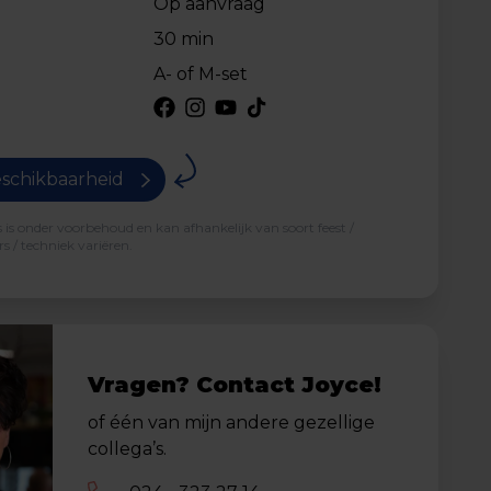
Op aanvraag
30 min
A- of M-set
schikbaarheid
is onder voorbehoud en kan afhankelijk van soort feest /
s / techniek variëren.
Vragen? Contact Joyce!
of één van mijn andere gezellige
collega’s.