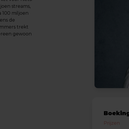
joen streams,
a 100 miljoen
dens de
ummers trekt
edereen gewoon
Boeking
Prijzen