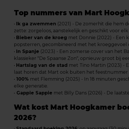
Top nummers van Mart Hoog
•
Ik ga zwemmen
(2021) - De zomerhit die hem de
zette: zorgeloos, aanstekelijk en geschikt voor elk 
•
Bieber van de kroeg
met Donnie (2022) - Een 
popsterren, gecombineerd met het kroeggevoel d
•
In Spanje
(2023) - Een zomerse cover van het Ba
klassieker "De Spaanse Zon", opnieuw groot bij ee
•
Hartslag van de stad
met Tino Martin (2023) - E
laat horen dat Mart ook buiten het feestnummer z
•
100%
met Flemming (2025) - In 18 minuten gesch
elke generatie.
•
Gappie Sappie
met Billy Dans (2026) - De laatst
Wat kost Mart Hoogkamer bo
2026?
•
Standaard boeking 2026
: op aanvraag (30 min