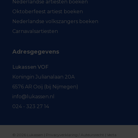
Nederlandse artiesten boeken
Oktoberfeest artiest boeken
Nederlandse volkszangers boeken
Carnavalsartiesten
Adresgegevens
Lukassen VOF
Koningin Julianalaan 20A
6576 AR Ooij (bij Nijmegen)
info@lukassen.nl
024 - 323 27 14
© 2026 Lukassen |
Privacyverklaring / Auteursrecht
|
Vecta