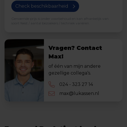
Check beschikbaarheid
Genoemde prijs is onder voorbehoud en kan afhankelijk van
soort feest / aantal bezoekers / techniek variëren.
Vragen? Contact
Max!
of één van mijn andere
gezellige collega’s.
024 - 323 27 14
max@lukassen.nl