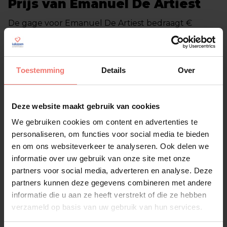
Prijs van Emanuel De Artiest
De gage voor Emanuel De Artiest bedraagt €
2.450,- exclusief btw. Hiervoor verzorgt hij een tape
optreden van 45 minuten inclusief monitorset. Wil
je weten of Emanuel beschikbaar is op jouw
Toestemming
Details
Over
gewenste datum? Neem dan vrijblijvend contact
op met Entertainmentbureau Lukassen voor de
actuele beschikbaarheid en een passende offerte.
Deze website maakt gebruik van cookies
Emanuel De Artiest boeken bij
We gebruiken cookies om content en advertenties te
personaliseren, om functies voor social media te bieden
Lukassen
en om ons websiteverkeer te analyseren. Ook delen we
Wil je Emanuel De Artiest boeken voor jouw feest
informatie over uw gebruik van onze site met onze
of evenement? Team Lukassen helpt je graag met
partners voor social media, adverteren en analyse. Deze
persoonlijk advies, een snelle offerte en een
partners kunnen deze gegevens combineren met andere
zorgeloze organisatie. Neem vandaag nog contact
informatie die u aan ze heeft verstrekt of die ze hebben
met ons op en ontdek waarom Lukassen al meer
verzameld op basis van uw gebruik van hun services.
dan 60 jaar hét adres is voor topentertainment.