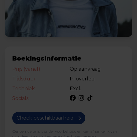
Boekingsinformatie
Prijs (vanaf)
Op aanvraag
Tijdsduur
In overleg
Techniek
Excl.
Socials
Check beschikbaarheid
Genoemde prijs is onder voorbehoud en kan afhankelijk van
soort feest / aantal bezoekers / techniek variëren.