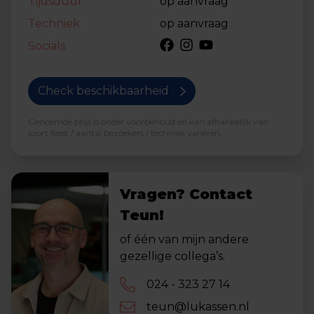
Tijdsduur
op aanvraag
Techniek
op aanvraag
Socials
Check beschikbaarheid
Genoemde prijs is onder voorbehoud en kan afhankelijk van
soort feest / aantal bezoekers / techniek variëren.
Vragen? Contact
Teun!
of één van mijn andere
gezellige collega’s.
024 - 323 27 14
teun@lukassen.nl