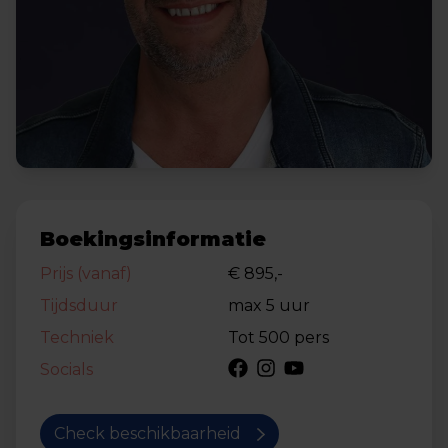
Boekingsinformatie
Prijs (vanaf)
€ 895,-
Tijdsduur
max 5 uur
Techniek
Tot 500 pers
Socials
Check beschikbaarheid