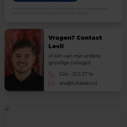
Genoemde prijs is onder voorbehoud en kan afhankelijk van
soort feest / aantal bezoekers / techniek variëren.
Vragen? Contact
Levi!
of één van mijn andere
gezellige collega’s.
024 - 323 27 14
levi@lukassen.nl