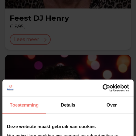
Feest DJ Henry
€ 895,-
Lees meer
Toestemming
Details
Over
Deze website maakt gebruik van cookies
We gebruiken cookies om content en advertenties te