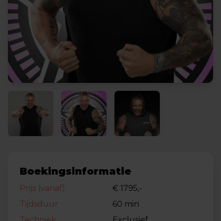
Boekingsinformatie
Prijs (vanaf)
€ 1795,-
Tijdsduur
60 min
Techniek
Exclusief