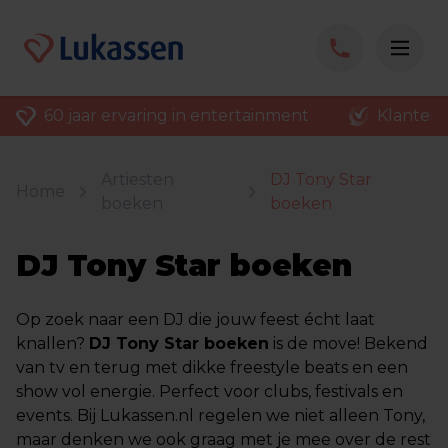
60 jaar ervaring in entertainment
Klantenv
Artiesten
DJ Tony Star
Home
boeken
boeken
DJ Tony Star boeken
Op zoek naar een DJ die jouw feest écht laat
knallen?
DJ Tony Star boeken
is de move! Bekend
van tv en terug met dikke freestyle beats en een
show vol energie. Perfect voor clubs, festivals en
events. Bij Lukassen.nl regelen we niet alleen Tony,
maar denken we ook graag met je mee over de rest