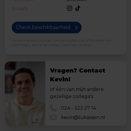
Socials
Check beschikbaarheid
Genoemde prijs is onder voorbehoud en kan afhankelijk van
soort feest / aantal bezoekers / techniek variëren.
Vragen? Contact
Kevin!
of één van mijn andere
gezellige collega’s.
024 - 323 27 14
kevin@lukassen.nl