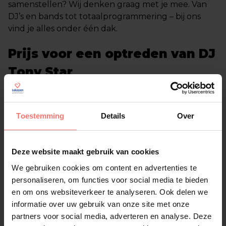
samenstellen? Wij denken graag met je mee. Van
DJ’s en bands tot totaalprogrammering – bij ons
vind je alles onder één dak.
Prijs voor een optreden van DJ
Tony Star
Voor een vette show van 60 minuten betaal je €
1795,- exclusief btw. Let op: dit is exclusief techniek.
Heb je nog geen techniek geregeld? Geen
Toestemming
Details
Over
probleem, wij kunnen dat er gewoon bij leveren.
Neem contact met ons op voor de mogelijkheden
en een complete offerte op maat.
Deze website maakt gebruik van cookies
We gebruiken cookies om content en advertenties te
Boek DJ Tony Star voor jouw
personaliseren, om functies voor social media te bieden
en om ons websiteverkeer te analyseren. Ook delen we
event
informatie over uw gebruik van onze site met onze
Klaar voor een avond vol energie, beats en
partners voor social media, adverteren en analyse. Deze