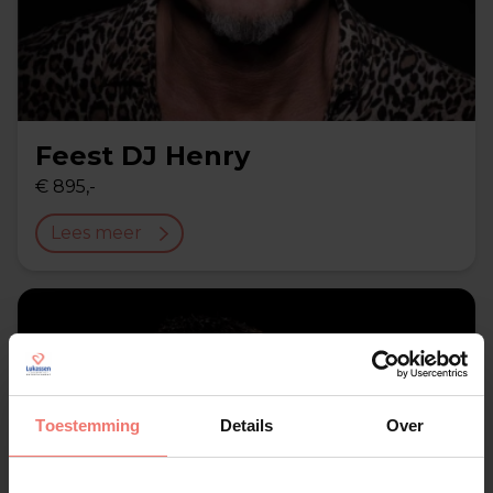
Feest DJ Henry
€ 895,-
Lees meer
Toestemming
Details
Over