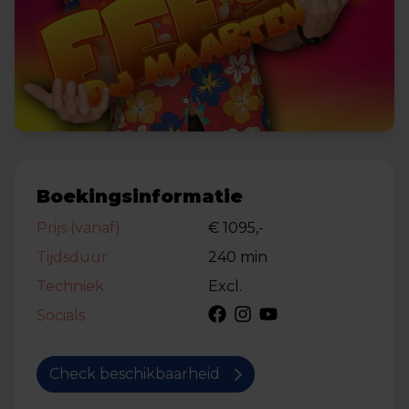
Boekingsinformatie
Prijs (vanaf)
€ 1095,-
Tijdsduur
240 min
Techniek
Excl.
Socials
Check beschikbaarheid