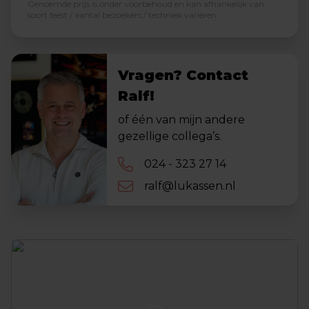
Genoemde prijs is onder voorbehoud en kan afhankelijk van
soort feest / aantal bezoekers / techniek variëren.
Vragen? Contact
Ralf!
of één van mijn andere
gezellige collega’s.
024 - 323 27 14
ralf@lukassen.nl