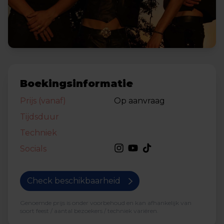
Boekingsinformatie
Prijs (vanaf)
Op aanvraag
Tijdsduur
Techniek
Socials
Check beschikbaarheid
Genoemde prijs is onder voorbehoud en kan afhankelijk van
soort feest / aantal bezoekers / techniek variëren.