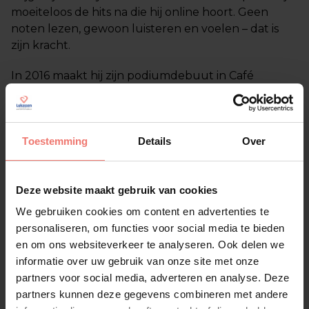
moeiteloos de hits na die hij online hoort. Geen
noten lezen, gewoon luisteren en voelen – dat is
zijn kracht.
In 2016 maakt hij zijn podiumdebuut in Café
Rustenburg. De reacties zijn laaiend enthousiast en
het zaadje is geplant: dit is zijn pad. Optredens
volgen elkaar snel op en Gerrit staat al snel op
Toestemming
Details
Over
grote evenementen en talentenjachten. Een
hoogtepunt? Zijn duet met Tino Martin, zijn grote
voorbeeld.
Deze website maakt gebruik van cookies
Vandaag werkt Gerrit vol focus aan zijn eigen
We gebruiken cookies om content en advertenties te
muziek, zoals “Samen Niet Alleen” en “Van Den
personaliseren, om functies voor social media te bieden
Haag Naar Amsterdam”. In 2026 brengt hij samen
en om ons websiteverkeer te analyseren. Ook delen we
met SHQQ de track “Spijt” uit – een banger met
informatie over uw gebruik van onze site met onze
hitpotentie. Gerrit is hongerig, gedreven en klaar
partners voor social media, adverteren en analyse. Deze
voor het grote werk. En geloof ons: dit is pas het
partners kunnen deze gegevens combineren met andere
begin.