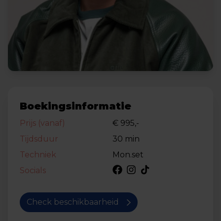
Boekingsinformatie
Prijs (vanaf)
€ 995,-
Tijdsduur
30 min
Techniek
Mon.set
Socials
Check beschikbaarheid