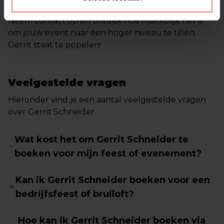
Neem contact op en ontdek hoe makkelijk het is
om jouw event naar een hoger niveau te tillen.
Gerrit staat te popelen!
Veelgestelde vragen
Hieronder vind je een aantal veelgestelde vragen
over Gerrit Schneider.
Wat kost het om Gerrit Schneider te
boeken voor mijn feest of evenement?
Kan ik Gerrit Schneider boeken voor een
bedrijfsfeest of bruiloft?
Hoe kan ik Gerrit Schneider boeken via