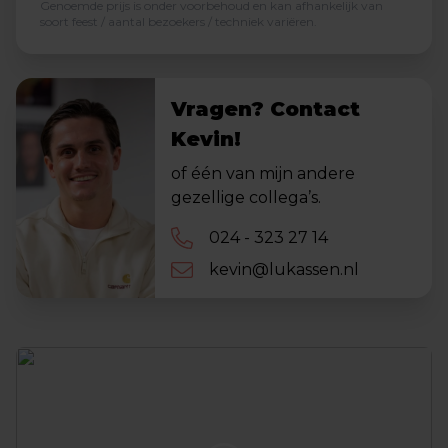
Genoemde prijs is onder voorbehoud en kan afhankelijk van
soort feest / aantal bezoekers / techniek variëren.
Vragen? Contact
Kevin!
of één van mijn andere
gezellige collega’s.
024 - 323 27 14
kevin@lukassen.nl