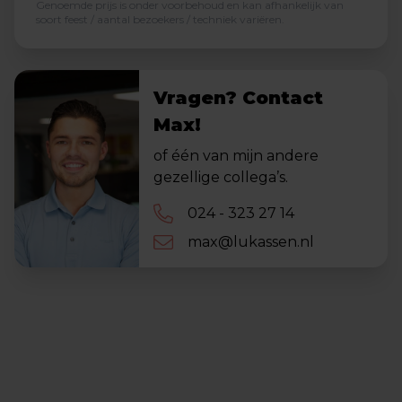
Genoemde prijs is onder voorbehoud en kan afhankelijk van
soort feest / aantal bezoekers / techniek variëren.
Vragen? Contact
Max!
of één van mijn andere
gezellige collega’s.
024 - 323 27 14
max@lukassen.nl