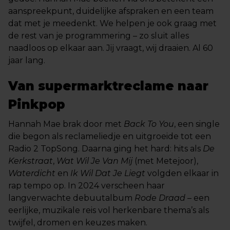
aanspreekpunt, duidelijke afspraken en een team
dat met je meedenkt. We helpen je ook graag met
de rest van je programmering – zo sluit alles
naadloos op elkaar aan. Jij vraagt, wij draaien. Al 60
jaar lang.
Van supermarktreclame naar
Pinkpop
Hannah Mae brak door met
Back To You
, een single
die begon als reclameliedje en uitgroeide tot een
Radio 2 TopSong. Daarna ging het hard: hits als
De
Kerkstraat
,
Wat Wil Je Van Mij
(met Metejoor),
Waterdicht
en
Ik Wil Dat Je Liegt
volgden elkaar in
rap tempo op. In 2024 verscheen haar
langverwachte debuutalbum
Rode Draad
– een
eerlijke, muzikale reis vol herkenbare thema’s als
twijfel, dromen en keuzes maken.