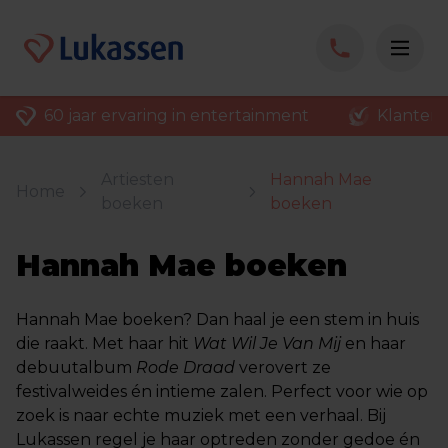
60 jaar ervaring in entertainment
Klantenv
Artiesten
Hannah Mae
Home
boeken
boeken
Hannah Mae boeken
Hannah Mae boeken? Dan haal je een stem in huis
die raakt. Met haar hit
Wat Wil Je Van Mij
en haar
debuutalbum
Rode Draad
verovert ze
festivalweides én intieme zalen. Perfect voor wie op
zoek is naar echte muziek met een verhaal. Bij
Lukassen regel je haar optreden zonder gedoe én