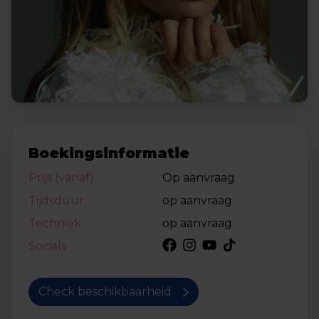
Boekingsinformatie
Prijs (vanaf)
Op aanvraag
Tijdsduur
op aanvraag
Techniek
op aanvraag
Socials
Check beschikbaarheid