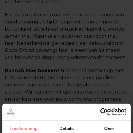
veelbelovende carrière.
Hannah maakte indruk met haar eerste singles en
deed ervaring op tijdens optredens in binnen- en
buitenland. Ze schreef muziek in Nashville, werkte
samen met Vlaamse artiesten en brak door met
haar Nederlandstalige liedjes. Haar debuutalbum
Rode Draad
bevestigt haar als een van de meest
veelbelovende singer-songwriters van dit moment.
Hannah Mae boeken?
Neem snel contact op met
Lukassen Entertainment en laat jouw publiek
genieten van deze oprechte, getalenteerde
artieste. Wij regelen het optreden tot in de puntjes
en denken mee over jouw complete programma.
The heart of entertainment – voor jou én je
publiek.
Toestemming
Details
Over