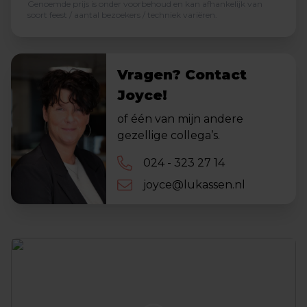
Genoemde prijs is onder voorbehoud en kan afhankelijk van
soort feest / aantal bezoekers / techniek variëren.
Vragen? Contact
Joyce!
of één van mijn andere
gezellige collega’s.
024 - 323 27 14
joyce@lukassen.nl