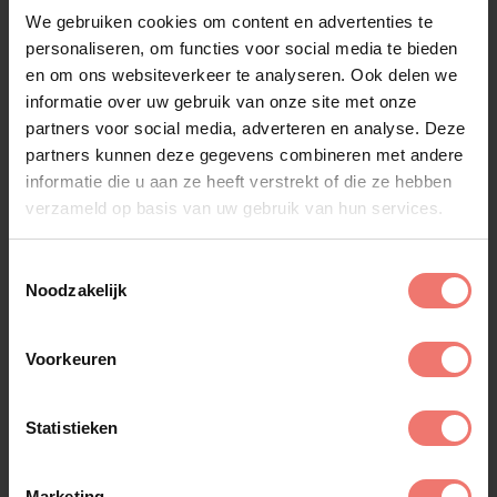
Petra’s carrière begint in 1987 wanneer zij samen
We gebruiken cookies om content en advertenties te
met haar zus het duo “Chess” opricht. Hun
personaliseren, om functies voor social media te bieden
opvallende sound wordt regelmatig vergeleken
en om ons websiteverkeer te analyseren. Ook delen we
met Abba en in die stijl brengen zij diverse top 40
informatie over uw gebruik van onze site met onze
hitsingles uit. Een grote liefde van Petra is de
partners voor social media, adverteren en analyse. Deze
wereld van de musical. Om de overstap naar het
partners kunnen deze gegevens combineren met andere
theater te kunnen maken bekwaamt zij zich
informatie die u aan ze heeft verstrekt of die ze hebben
uitgebreid op het gebied van zang, dans en
verzameld op basis van uw gebruik van hun services.
acteren. Het levert haar begin jaren negentig
mooie rollen op in de musicals ”Sweeney Todd”,
“The Beauty and the Beast” en ‘The Sound of
Toestemmingsselectie
Noodzakelijk
Music’.
Petra Berger Boeken
Voorkeuren
Met jarenlange ervaring is Lukassen jouw ideale
partner voor het
artiesten boeken
, bands, acts &
Statistieken
coverbands. Wil jij weten of Petra Berger nog te
boeken is voor jou feest of evenement? Neem
Marketing