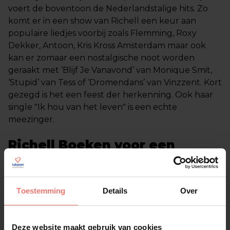
voert de boventoon de Nederlandstalige hits. Zo
komt er in een show van Richell een keur aan
populaire liedjes voorbij zoals Flemming, Roxy
Dekker, Antoon, Kris Kross Amsterdam maar ook
kan er zomaar een nostalgische noot worden
geraakt met ‘Blijf Je Vanavond’ van Monique Smit,
‘Stupid’ van Tess of ‘Dromendans’ van Vinzzent. Kort
gezegd is het een feest der herkenning. Ook haar
single "Ik hou van het leven" is een echte
meezinger.
Richell Boeken voor een
gouden toekomst
Met Nrgy als platenmaatschappij heeft Richell de
Toestemming
Details
Over
perfecte partner gevonden voor haar muzikale
avontuur. Deze samenwerking belooft een gouden
toekomst en door Richell te boeken via Lukassen,
Deze website maakt gebruik van cookies