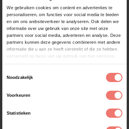
haal je een artiest in huis die de harten van het
We gebruiken cookies om content en advertenties te
publiek verovert.
personaliseren, om functies voor social media te bieden
Wat kost Richell boeken?
en om ons websiteverkeer te analyseren. Ook delen we
informatie over uw gebruik van onze site met onze
De prijs voor het boeken van Richell is vanaf €
995
,-
partners voor social media, adverteren en analyse. Deze
exclusief btw voor een tijdsduur van 30 minuten.
partners kunnen deze gegevens combineren met andere
Richell boeken doe je dus snel, makkelijk en
informatie die u aan ze heeft verstrekt of die ze hebben
voordelig bij Lukassen. Voor meer informatie van
verzameld op basis van uw gebruik van hun services.
het boeken van Richell of zijn beschikbaarheid, kun
je vrijblijvend contact opnemen met ons.
Toestemmingsselectie
Noodzakelijk
Hoe Richell boeken bij
Lukassen?
Voorkeuren
Het boeken van Richell voor jouw evenement is
eenvoudig en probleemloos. Neem gewoon
Statistieken
contact op met Lukassen, dé specialist in het
verzorgen van topentertainment. Of je nu een