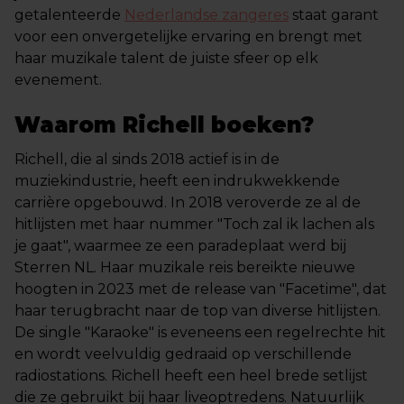
getalenteerde
Nederlandse zangeres
staat garant
voor een onvergetelijke ervaring en brengt met
haar muzikale talent de juiste sfeer op elk
evenement.
Waarom Richell boeken?
Richell, die al sinds 2018 actief is in de
muziekindustrie, heeft een indrukwekkende
carrière opgebouwd. In 2018 veroverde ze al de
hitlijsten met haar nummer "Toch zal ik lachen als
je gaat", waarmee ze een paradeplaat werd bij
Sterren NL. Haar muzikale reis bereikte nieuwe
hoogten in 2023 met de release van "Facetime", dat
haar terugbracht naar de top van diverse hitlijsten.
De single "Karaoke" is eveneens een regelrechte hit
en wordt veelvuldig gedraaid op verschillende
radiostations. Richell heeft een heel brede setlijst
die ze gebruikt bij haar liveoptredens. Natuurlijk