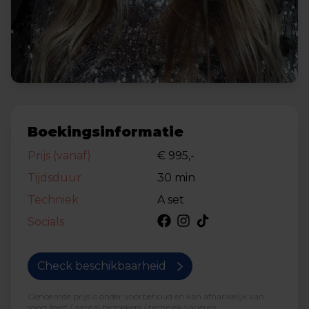
Boekingsinformatie
Prijs (vanaf)
€ 995,-
Tijdsduur
30 min
Techniek
A set
Socials
Check beschikbaarheid
Genoemde prijs is onder voorbehoud en kan afhankelijk van
soort feest / aantal bezoekers / techniek variëren.