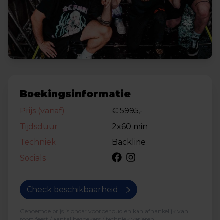
Boekingsinformatie
Prijs (vanaf)
€ 5995,-
Tijdsduur
2x60 min
Techniek
Backline
Socials
Check beschikbaarheid
Genoemde prijs is onder voorbehoud en kan afhankelijk van
soort feest / aantal bezoekers / techniek variëren.