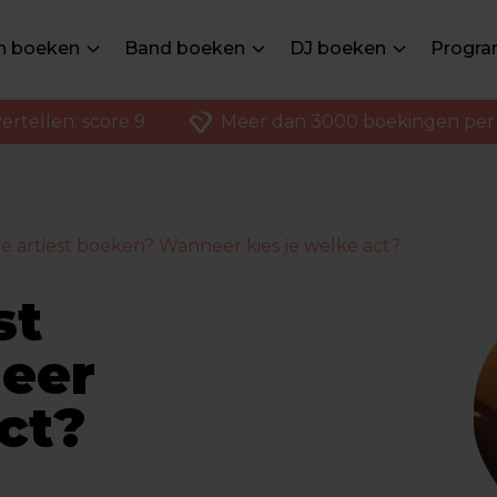
en boeken
Band boeken
DJ boeken
Progra
ertellen: score 9
Meer dan 3000 boekingen per 
ive artiest boeken? Wanneer kies je welke act?
st
eer
act?