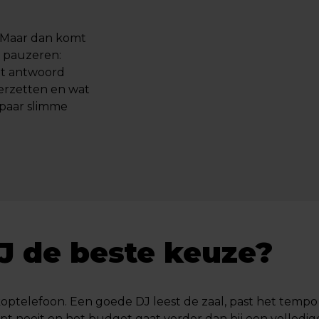
. Maar dan komt
t pauzeren:
Het antwoord
eerzetten en wat
 paar slimme
J de beste keuze?
optelefoon. Een goede DJ leest de zaal, past het temp
t nooit en het budget gaat verder dan bij een volledig