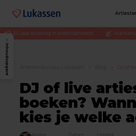
Artiest
60 jaar ervaring in entertainment
Klantenv
Inhoudsopgave
Artiestenbureau Lukassen
Blog
DJ of l
DJ of live artie
boeken? Wann
kies je welke 
Auteur
Datum
Leestijd