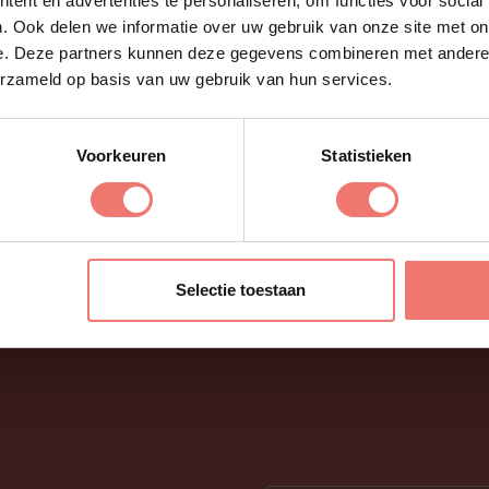
ent en advertenties te personaliseren, om functies voor social
. Ook delen we informatie over uw gebruik van onze site met on
schikbaarheid, goede artiesten zijn eerder volgeboekt dan
e. Deze partners kunnen deze gegevens combineren met andere i
mailt, krijgt gewoon eerlijk advies over wat werkt voor z
erzameld op basis van uw gebruik van hun services.
h zijn, als ze passen bij jouw event. Wij helpen je die k
Voorkeuren
Statistieken
at je in gedachten hebt. Dan zorgen wij voor de rest.
Selectie toestaan