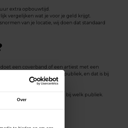
uur extra opbouwtijd.
k vergelijken wat je voor je geld krijgt.
snormen van je locatie, wij doen dat standaard
?
doet een coverband of een artiest met een
t de winnaar. Een gemengd publiek, en dat is bij
d.
rsoonlijk en weten wie past bij welk publiek.
Over
ond.