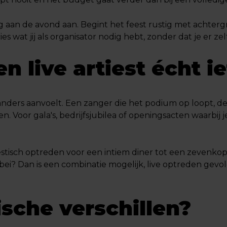
 aan de avond aan. Begint het feest rustig met achterg
s wat jij als organisator nodig hebt, zonder dat je er zel
 live artiest écht ie
ders aanvoelt. Een zanger die het podium op loopt, de
en. Voor gala's, bedrijfsjubilea of openingsacten waarbij je
estisch optreden voor een intiem diner tot een zevenkopp
ei? Dan is een combinatie mogelijk, live optreden gevol
ische verschillen?