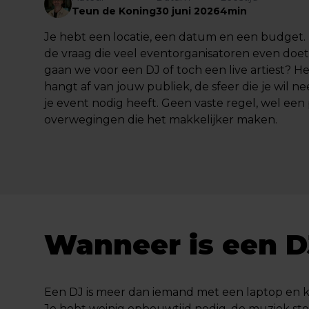
Teun de Koning
30 juni 2026
4min
Je hebt een locatie, een datum en een budget
de vraag die veel eventorganisatoren even doe
gaan we voor een DJ of toch een live artiest? 
hangt af van jouw publiek, de sfeer die je wil n
je event nodig heeft. Geen vaste regel, wel een
overwegingen die het makkelijker maken.
Wanneer is een D
Een DJ is meer dan iemand met een laptop en k
Je hebt weinig opbouwtijd nodig, de muziek stop