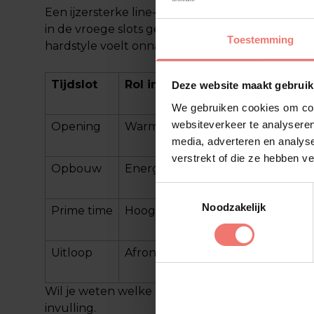
Een ijzersterke line-up balanceert tussen her
in de vroege slots geeft je programma een eig
Toestemming
hardstyle voelt onnatuurlijk.
Tijdslot
Rol in het programma
Deze website maakt gebruik
We gebruiken cookies om cont
websiteverkeer te analyseren
Opening
Warmdraaien, sfeer neerzetten
media, adverteren en analys
verstrekt of die ze hebben v
Opbouw
Energie verhogen
Toestemmingsselectie
Noodzakelijk
Prime time
Hoogtepunt
Uitloop
Afronden, nazinderen
Wil je weten welke acts passen bij jouw publi
invulling.