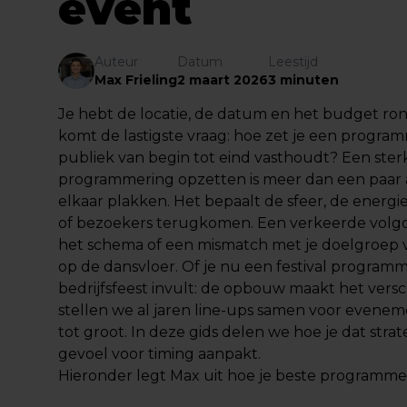
event
Auteur
Datum
Leestijd
Max Frieling
2 maart 2026
3 minuten
Je hebt de locatie, de datum en het budget ro
komt de lastigste vraag: hoe zet je een program
publiek van begin tot eind vasthoudt? Een ster
programmering opzetten is meer dan een paar 
elkaar plakken. Het bepaalt de sfeer, de energie
of bezoekers terugkomen. Een verkeerde volgor
het schema of een mismatch met je doelgroep 
op de dansvloer. Of je nu een festival program
bedrijfsfeest invult: de opbouw maakt het versch
stellen we al jaren line-ups samen voor evenem
tot groot. In deze gids delen we hoe je dat stra
gevoel voor timing aanpakt.
Hieronder legt
Max
uit hoe je beste programme