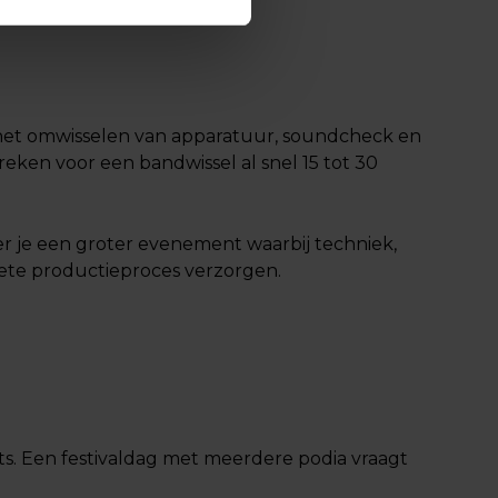
r: het omwisselen van apparatuur, soundcheck en
eken voor een bandwissel al snel 15 tot 30
eer je een groter evenement waarbij techniek,
lete productieproces verzorgen.
ts. Een festivaldag met meerdere podia vraagt