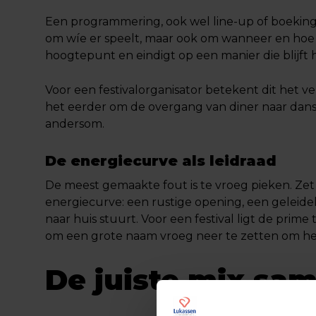
Een programmering, ook wel line-up of boekings
om wíe er speelt, maar ook om wanneer en hoe 
hoogtepunt en eindigt op een manier die blijft
Voor een festivalorganisator betekent dit het ver
het eerder om de overgang van diner naar dansvl
andersom.
De energiecurve als leidraad
De meest gemaakte fout is te vroeg pieken. Zet 
energiecurve: een rustige opening, een geleid
naar huis stuurt. Voor een festival ligt de prime
om een grote naam vroeg neer te zetten om het 
De juiste mix sam