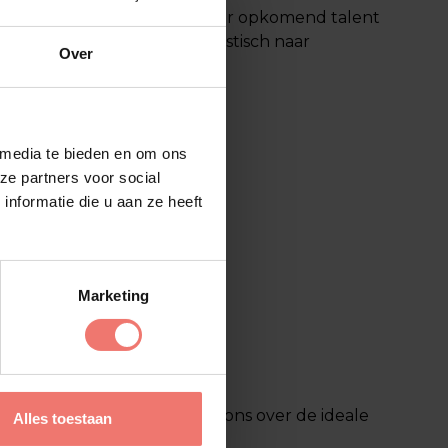
kaarten en trekt publiek, maar opkomend talent
en abrupte sprong van akoestisch naar
Over
 media te bieden en om ons
ze partners voor social
nformatie die u aan ze heeft
Marketing
tiest te boeken
en spar met ons over de ideale
Alles toestaan