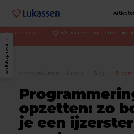
Artiest
ekingen per jaar
60 jaar ervaring in entertainm
Inhoudsopgave
Artiestenbureau Lukassen
Blog
Program
Programmerin
opzetten: zo 
je een ijzerste