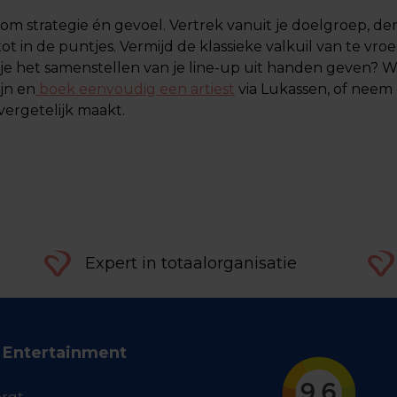
om strategie én gevoel. Vertrek vanuit je doelgroep, d
 in de puntjes. Vermijd de klassieke valkuil van te vroe
il je het samenstellen van je line-up uit handen geven? 
ijn en
boek eenvoudig een artiest
via Lukassen, of neem
ergetelijk maakt.
Expert in totaalorganisatie
f Entertainment