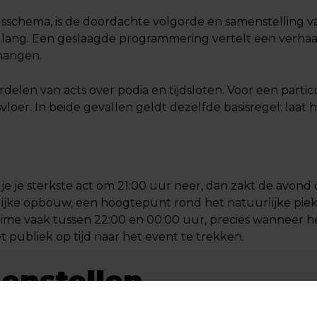
schema, is de doordachte volgorde en samenstelling van
lang. Een geslaagde programmering vertelt een verhaal
 hangen.
delen van acts over podia en tijdsloten. Voor een particuli
oer. In beide gevallen geldt dezelfde basisregel: laat
je je sterkste act om 21:00 uur neer, dan zakt de avond
elijke opbouw, een hoogtepunt rond het natuurlijke p
 time vaak tussen 22:00 en 00:00 uur, precies wanneer het
publiek op tijd naar het event te trekken.
enstellen