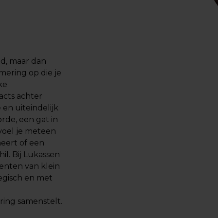
nd, maar dan
mering op die je
ke
acts achter
 en uiteindelijk
de, een gat in
voel je meteen
meert of een
il. Bij Lukassen
enten van klein
tegisch en met
ring samenstelt.