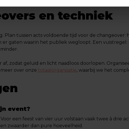
eovers en techniek
ing. Plan tussen acts voldoende tijd voor de changeove
er gaten waarin het publiek wegloopt. Een vuistregel: r
 minder.
ar af, zodat geluid en licht naadloos doorlopen. Organis
 meer over onze
totaalorganisatie
, waarbij we het comp
gen
ijn event?
oor een feest van vier uur volstaan vaak twee à drie ac
egen zwaarder dan pure hoeveelheid.