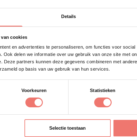
kenning en verrassing. Een bekende headliner verkoopt 
en gezicht. Houd ook rekening met genre-overgangen: e
Details
Type act
 van cookies
ent en advertenties te personaliseren, om functies voor social
. Ook delen we informatie over uw gebruik van onze site met on
Akoestisch, lounge of opkomend talent
e. Deze partners kunnen deze gegevens combineren met andere i
erzameld op basis van uw gebruik van hun services.
Coverband of dj met breed bereik
Voorkeuren
Statistieken
Headliner of publiekstrekker
Feel-good dj of meezing-act
ek en moment? Bekijk dan onze mogelijkheden om
een ar
Selectie toestaan