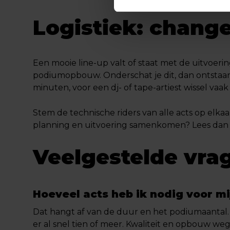
Logistiek: chang
Een mooie line-up valt of staat met de uitvoer
podiumopbouw. Onderschat je dit, dan ontstaan 
minuten, voor een dj- of tape-artiest wissel vaak
Stem de technische riders van alle acts op elka
planning en uitvoering samenkomen? Lees dan
Veelgestelde vra
Hoeveel acts heb ik nodig voor m
Dat hangt af van de duur en het podiumaantal. V
er al snel tien of meer. Kwaliteit en opbouw w