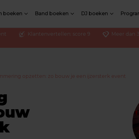
en boeken
Band boeken
DJ boeken
Progra
ent
Klantenvertellen: score 9
Meer dan 3
mering opzetten: zo bouw je een ijzersterk event
g
bouw
rk