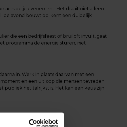
 acts op je evenement. Het draait niet alleen
: de avond bouwt op, kent een duidelijk
er die een bedrijfsfeest of bruiloft invult, gaat
 het programma de energie sturen, niet
 daarna in. Werk in plaats daarvan met een
iekmoment en een uitloop die mensen tevreden
 publiek het talrijkst is. Het kan een keus zijn