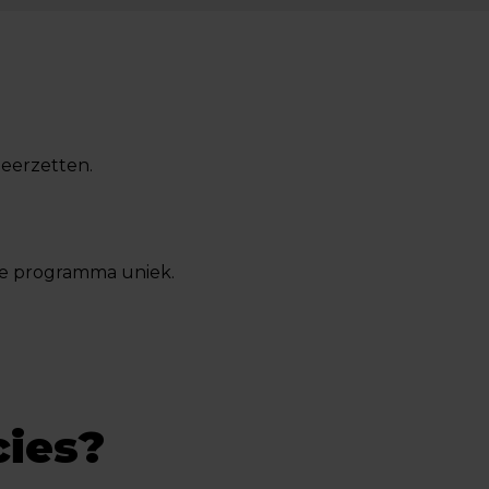
 neerzetten.
je programma uniek.
cies?