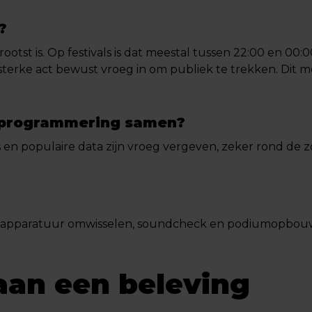
?
otst is. Op festivals is dat meestal tussen 22:00 en 00:00
 sterke act bewust vroeg in om publiek te trekken. Dit 
jn programmering samen?
 en populaire data zijn vroeg vergeven, zeker rond de 
cts: apparatuur omwisselen, soundcheck en podiumopbou
aan een beleving