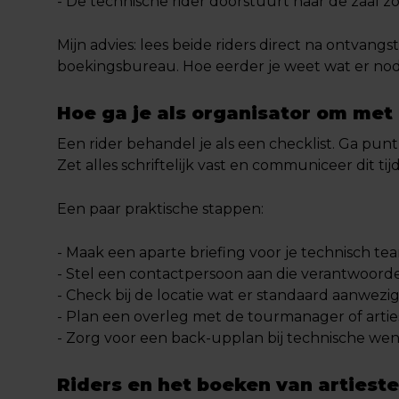
- De technische rider doorstuurt naar de zaal z
Mijn advies: lees beide riders direct na ontvan
boekingsbureau. Hoe eerder je weet wat er nodig
Hoe ga je als organisator om met 
Een rider behandel je als een checklist. Ga pun
Zet alles schriftelijk vast en communiceer dit tij
Een paar praktische stappen:
- Maak een aparte briefing voor je technisch tea
- Stel een contactpersoon aan die verantwoordeli
- Check bij de locatie wat er standaard aanwez
- Plan een overleg met de tourmanager of arti
- Zorg voor een back-upplan bij technische wense
Riders en het boeken van artiest