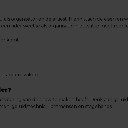
jou als organisator en de artiest. Hierin staan de eisen en
en rider weet je als organisator niet wat je moet regele
tegenkomt:
eel andere zaken.
der?
uitvoering van de show te maken heeft. Denk aan geluid,
en: geluidstechnici, lichtmensen en stagehands.