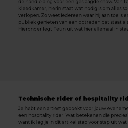
de handleiding voor een geslaagde show. Van t
kleedkamer, hierin staat wat nodig is om alles so
verlopen. Zo weet iedereen waar hij aan toe is e
publiek genieten van een optreden dat staat als
Hieronder legt
Teun
uit wat hier allemaal in staa
Technische rider of hospitality rid
Je hebt een artiest geboekt voor jouw evenement
een hospitality rider. Wat betekenen die precies
want ik leg je in dit artikel stap voor stap uit w