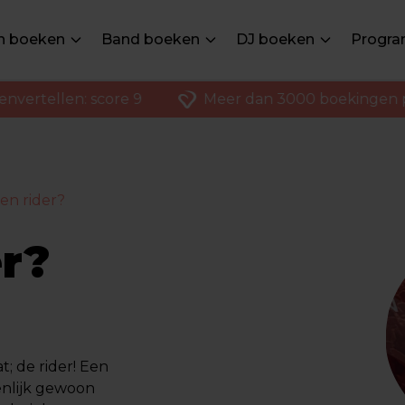
en boeken
Band boeken
DJ boeken
Progra
ertellen: score 9
Meer dan 3000 boekingen per 
een rider?
er?
; de rider! Een
genlijk gewoon