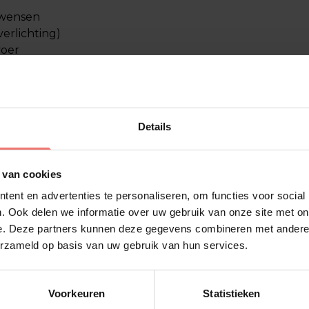
twensen
verlichting)
voer
artiesten uit het buitenland)
Details
st zich op zijn gemak voelt en uitgerust het podium opga
 van cookies
der: de verschillen op een rij
ent en advertenties te personaliseren, om functies voor social
. Ook delen we informatie over uw gebruik van onze site met on
Hospitality rider
e. Deze partners kunnen deze gegevens combineren met andere i
erzameld op basis van uw gebruik van hun services.
Comfort en verzorging
Voorkeuren
Statistieken
Artiest en crew