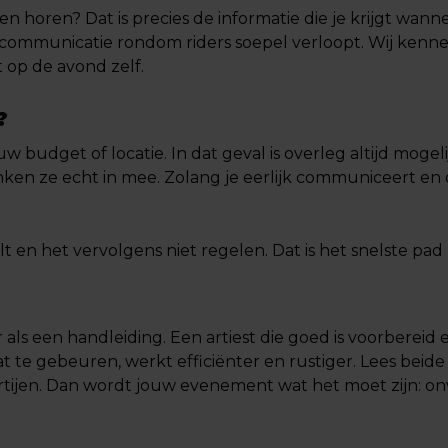
ten horen? Dat is precies de informatie die je krijgt wanne
e communicatie rondom riders soepel verloopt. Wij kenn
 op de avond zelf.
?
uw budget of locatie. In dat geval is overleg altijd mogelij
ken ze echt in mee. Zolang je eerlijk communiceert en op
lt en het vervolgens niet regelen. Dat is het snelste pa
 als een handleiding. Een artiest die goed is voorbereid
t te gebeuren, werkt efficiënter en rustiger. Lees beid
rtijen. Dan wordt jouw evenement wat het moet zijn: onv