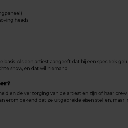
engpaneel)
 moving heads
basis. Als een artiest aangeeft dat hij een specifiek gelu
chte show, en dat wil niemand.
der?
gheid en de verzorging van de artiest en zijn of haar cre
 erom bekend dat ze uitgebreide eisen stellen, maar in d