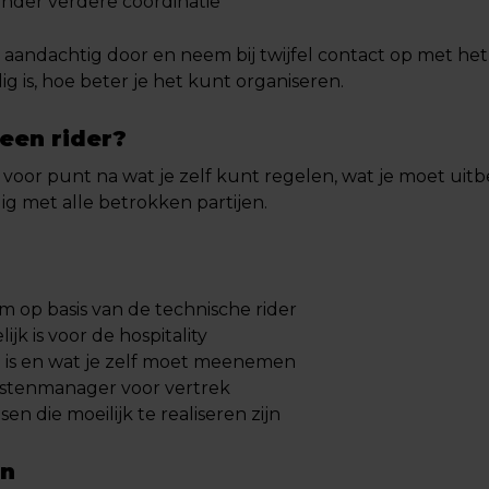
onder verdere coördinatie
gst aandachtig door en neem bij twijfel contact op met h
 is, hoe beter je het kunt organiseren.
een rider?
t voor punt na wat je zelf kunt regelen, wat je moet uit
dig met alle betrokken partijen.
m op basis van de technische rider
jk is voor de hospitality
ig is en wat je zelf moet meenemen
estenmanager voor vertrek
n die moeilijk te realiseren zijn
en