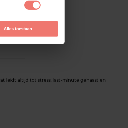
eveiliging
Alles toestaan
 leidt altijd tot stress, last-minute gehaast en