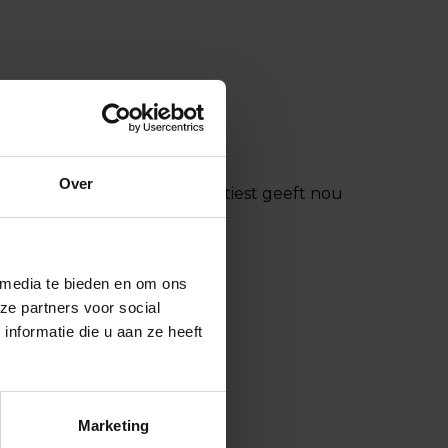
Over
at. Een moe of ontevreden artiest geeft nou
 media te bieden en om ons
ze partners voor social
nformatie die u aan ze heeft
Marketing