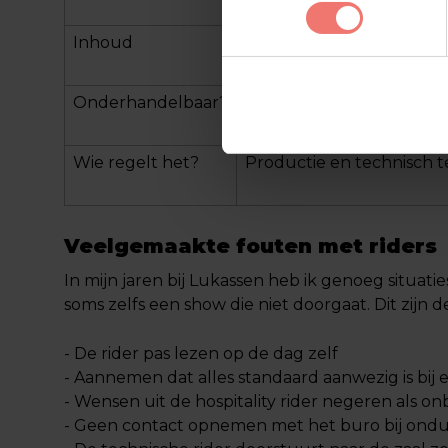
Inhoud
Geluid, licht, podium, bac
Onderhandelbaar?
Beperkt, technische eisen
Wie regelt het?
Productie en technisch 
Veelgemaakte fouten met riders
In mijn jaren bij Lukassen heb ik genoeg situatie
soms zelfs een show die niet doorgaat. Dit zij
- De rider pas lezen op de dag zelf
- Aannemen dat alles standaard aanwezig is bij e
- Wensen uit de hospitality rider negeren als on
- Geen contact opnemen met het buro bij ondu