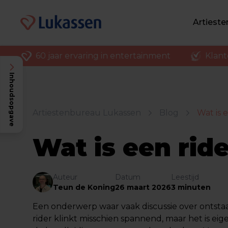
Artiest
60 jaar ervaring in entertainment
Klantenv
Inhoudsopgave
Artiestenbureau Lukassen
Blog
Wat is 
Wat is een rid
Auteur
Datum
Leestijd
Teun de Koning
26 maart 2026
3 minuten
Een onderwerp waar vaak discussie over ontstaat
rider klinkt misschien spannend, maar het is ei