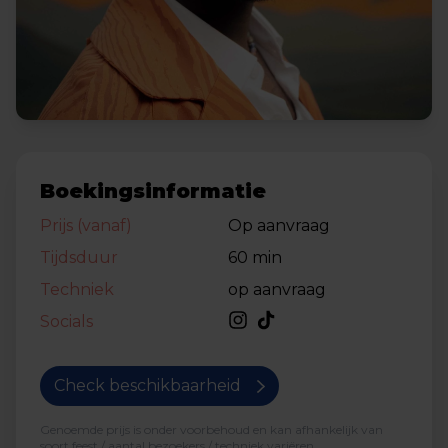
Boekingsinformatie
Prijs (vanaf)
Op aanvraag
Tijdsduur
60 min
Techniek
op aanvraag
Socials
Check beschikbaarheid
Genoemde prijs is onder voorbehoud en kan afhankelijk van
soort feest / aantal bezoekers / techniek variëren.