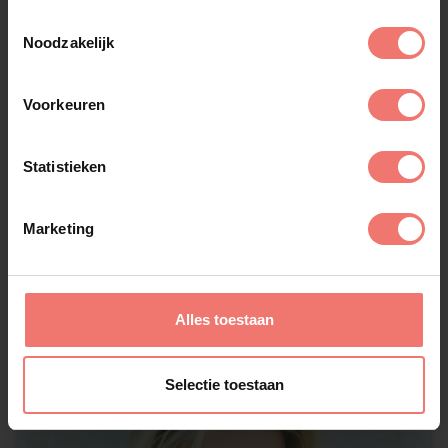
Toestemmingsselectie
event een onvergetelijke ervaring, met Claude als
Noodzakelijk
absolute blikvanger.
Voorkeuren
Statistieken
Vergelijkbare artiesten
Marketing
Alle artiesten
Alles toestaan
Selectie toestaan