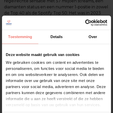
regelrechte sensatie met 57 miljoen streams, een
diamanten status en een nummer 1-positie in zowel
de Top 40 als de Spotify Top 50. Het was in 2023
zelfs de vierde meest gestreamde track op Spotify.
Deze succesreeks leverde Claude meerdere prijzen
en nominaties op: een 3FM Award voor Beste
Toestemming
Details
Over
Nieuwkomer, een Top 40 Award-nominatie, een
Edison-nominatie en de titel ‘Beste Artiest van het
Jaar’ van Qmusic. Ook zijn deelname aan
Beste
Deze website maakt gebruik van cookies
Zangers
maakte diepe indruk en vergrootte zijn
We gebruiken cookies om content en advertenties te
populariteit enorm.
personaliseren, om functies voor social media te bieden
en om ons websiteverkeer te analyseren. Ook delen we
Claude boeken bij Lukassen
informatie over uw gebruik van onze site met onze
partners voor social media, adverteren en analyse. Deze
Wil jij Claude boeken voor jouw evenement? Neem
partners kunnen deze gegevens combineren met andere
dan contact op met Entertainmentbureau
informatie die u aan ze heeft verstrekt of die ze hebben
Lukassen. Wij zorgen voor een vlotte en
verzameld op basis van uw gebruik van hun services.
professionele afhandeling en helpen je graag met
de volledige programmering. Zo maak je van jouw