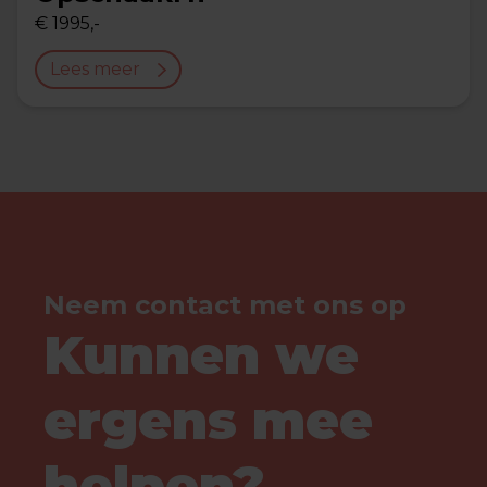
€ 1995,-
Lees meer
Neem contact met ons op
Kunnen we
ergens mee
helpen?