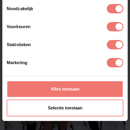
Toestemmingsselectie
Noodzakelijk
Bokkers
Voorkeuren
op aanvraag
Lees meer
Statistieken
Marketing
Alles toestaan
Selectie toestaan