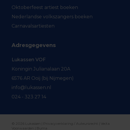
Oktoberfeest artiest boeken
Nederlandse volkszangers boeken
Carnavalsartiesten
Adresgegevens
Lukassen VOF
Koningin Julianalaan 20A
6576 AR Ooij (bij Nijmegen)
info@lukassen.nl
024 - 323 27 14
© 2026 Lukassen |
Privacyverklaring / Auteursrecht
|
Vecta
Voorwaarden
|
Buma