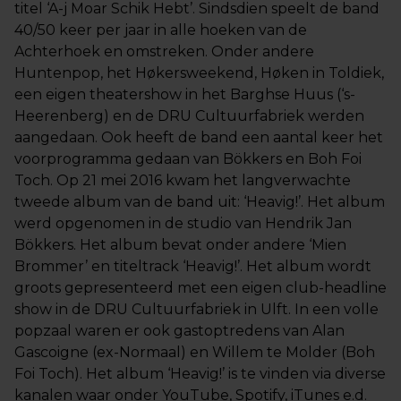
titel ‘A-j Moar Schik Hebt’. Sindsdien speelt de band
40/50 keer per jaar in alle hoeken van de
Achterhoek en omstreken. Onder andere
Huntenpop, het Høkersweekend, Høken in Toldiek,
een eigen theatershow in het Barghse Huus (‘s-
Heerenberg) en de DRU Cultuurfabriek werden
aangedaan. Ook heeft de band een aantal keer het
voorprogramma gedaan van Bökkers en Boh Foi
Toch. Op 21 mei 2016 kwam het langverwachte
tweede album van de band uit: ‘Heavig!’. Het album
werd opgenomen in de studio van Hendrik Jan
Bökkers. Het album bevat onder andere ‘Mien
Brommer’ en titeltrack ‘Heavig!’. Het album wordt
groots gepresenteerd met een eigen club-headline
show in de DRU Cultuurfabriek in Ulft. In een volle
popzaal waren er ook gastoptredens van Alan
Gascoigne (ex-Normaal) en Willem te Molder (Boh
Foi Toch). Het album ‘Heavig!’ is te vinden via diverse
kanalen waar onder YouTube, Spotify, iTunes e.d.