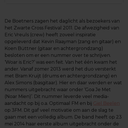
De Boetners zagen het daglicht als bezoekers van
het Zwarte Cross Festival 2011. De afwezigheid van
Eric Vreuls (crew) heeft zoveel inspiratie
opgeleverd dat Kevin Raayman (zang en gitaar) en
Koen Büttner (gitaar en achtergrondzang)
besloten om er een nummer over te schrijven.
‘Woar is Eric?’ was een feit. Van het één kwam het
ander. Vanaf zomer 2013 werd het duo versterkt
met Bram Kruijt (drums en achtergrondzang) en
Alex Simons (basgitaar). Hier en daar werden er wat
nummers uitgebracht waar onder ‘Goa Je Met
(Noar Mien)’. Dit nummer leverde veel media-
aandacht op bij o.a. Optimaal FM en bij
Giel Beelen
op 3FM. Dit gaf veel motivatie om aan de slag te
gaan met een volledig album. De band heeft op 23
mei 2014 haar eerste album uitgebracht onder de