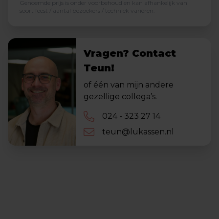
Genoemde prijs is onder voorbehoud en kan afhankelijk van
soort feest / aantal bezoekers / techniek variëren.
Vragen? Contact
Teun!
of één van mijn andere
gezellige collega’s.
024 - 323 27 14
teun@lukassen.nl