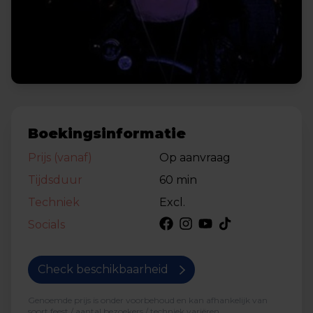
Boekingsinformatie
Prijs (vanaf)
Op aanvraag
Tijdsduur
60 min
Techniek
Excl.
Socials
Check beschikbaarheid
Genoemde prijs is onder voorbehoud en kan afhankelijk van
soort feest / aantal bezoekers / techniek variëren.