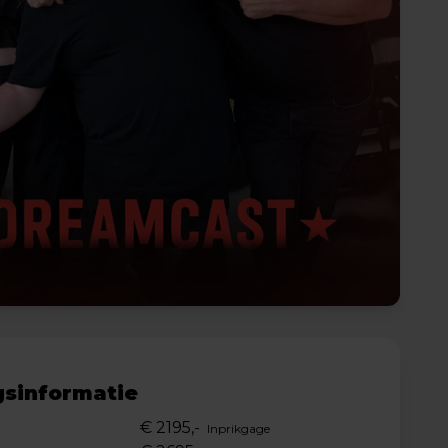
sinformatie
€ 2195,-
Inprikgage