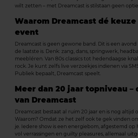
wilt zetten – met Dreamcast is stilstaan geen optie
Waarom Dreamcast dé keuze 
event
Dreamcast is geen gewone band. Dit is een avond 
de laatste is. Denk: zang, dans, springwerk, head
meebléren. Van 80s classics tot hedendaagse knal
rock. Je kunt zelfs live verzoekjes indienen via S
Publiek bepaalt, Dreamcast speelt.
Meer dan 20 jaar topniveau – 
van Dreamcast
Dreamcast bestaat al ruim 20 jaar en is nog altijd
Waarom? Omdat ze het zelf ook te gek vinden om 
je. Iedere show is een energiebom, afgestemd op h
vol verrassingen en guilty pleasures, allemaal ui