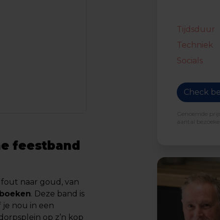
Tijdsduur
Techniek
Socials
Check be
Genoemde prijs 
aantal bezoeker
me feestband
n fout naar goud, van
 boeken
. Deze band is
 je nou in een
e dorpsplein op z’n kop