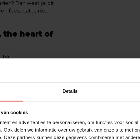
zien? Dan weet je: dit
en feest dat je niet
 the heart of
, hét
ring in het bouwen
oed geregeld. Eén
 puntjes afgestemd.
rparty (oké, die laatste
Details
ne-up: we denken met
 van cookies
ess, alleen feest.
ent en advertenties te personaliseren, om functies voor social
Dreamcast
. Ook delen we informatie over uw gebruik van onze site met on
e. Deze partners kunnen deze gegevens combineren met andere i