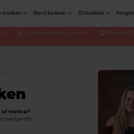
en boeken
Band boeken
DJ boeken
Progra
ent
Klantenvertellen: score 9
Meer dan 3
en
ken
of festival?
n overige info