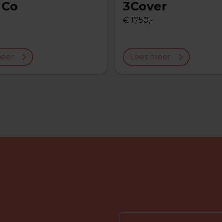
 Co
3Cover
€ 1750,-
meer
Lees meer