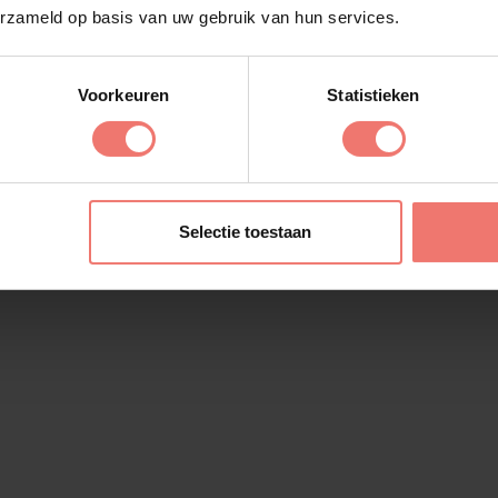
ast boeken
is de
erzameld op basis van uw gebruik van hun services.
m contact op met team
veren tot een feest
Voorkeuren
Statistieken
 stuur een berichtje –
n. Want bij Lukassen
Selectie toestaan