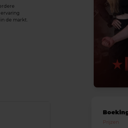
erdere
 ervaring
in de markt.
Boeking
Prijzen