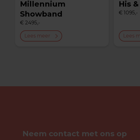
Millennium
His &
Showband
€ 1095,-
€ 2495,-
Lees meer
Lees 
Neem contact met ons op