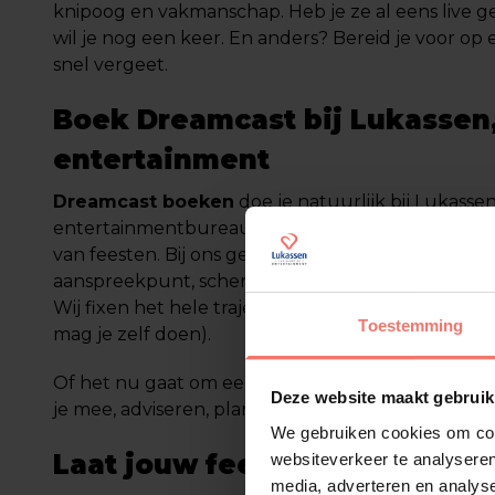
knipoog en vakmanschap. Heb je ze al eens live ge
wil je nog een keer. En anders? Bereid je voor op e
snel vergeet.
Boek Dreamcast bij Lukassen,
entertainment
Dreamcast boeken
doe je natuurlijk bij Lukassen
entertainmentbureau met meer dan 60 jaar erva
van feesten. Bij ons geen blabla, maar gewoon g
aanspreekpunt, scherpe prijzen en alles tot in de
Wij fixen het hele traject: van planning tot de afte
Toestemming
mag je zelf doen).
Of het nu gaat om een enkele act of een hele li
Deze website maakt gebruik
je mee, adviseren, plannen én begeleiden. Geen str
We gebruiken cookies om cont
Laat jouw feest knallen met 
websiteverkeer te analyseren
media, adverteren en analys