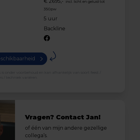
€ 2695,-
incl. licht en geluid tot
350pw
5 uur
Backline
schikbaarheid
is onder voorbehoud en kan afhankelijk van soort feest /
s / techniek variëren.
Vragen? Contact Jan!
of één van mijn andere gezellige
collega’s.