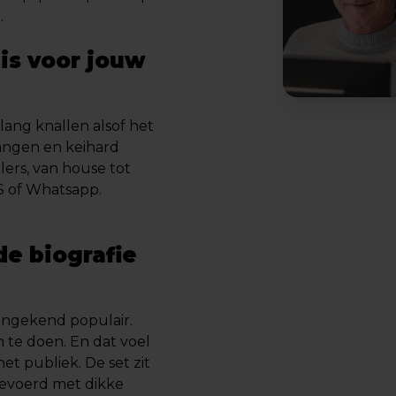
.
is voor jouw
lang knallen alsof het
bangen en keihard
lers, van house tot
MS of Whatsapp.
de biografie
 ongekend populair.
te doen. En dat voel
et publiek. De set zit
tgevoerd met dikke