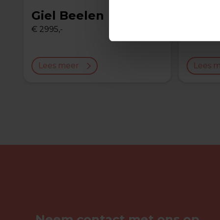
Giel Beelen
Gera
€ 2995,-
€ 3495,-
Lees meer
Lees 
Neem contact met ons op