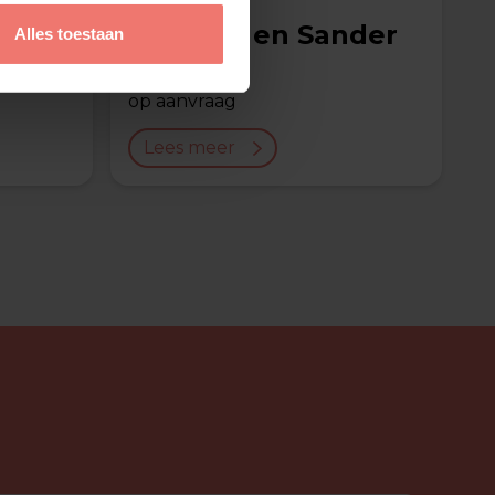
de Coen en Sander
Alles toestaan
Show
op aanvraag
Lees meer