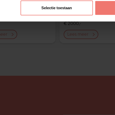
rd Ekdom
Domien
Selectie toestaan
Verschuuren
€ 2000,-
meer
Lees meer