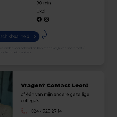
90 min
Excl.
schikbaarheid
is onder voorbehoud en kan afhankelijk van soort feest /
s / techniek variëren.
Vragen? Contact Leon!
of één van mijn andere gezellige
collega’s.
024 - 323 27 14