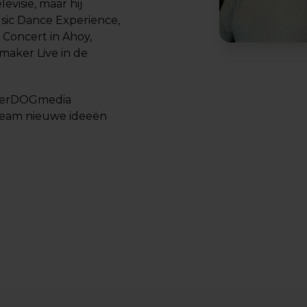
levisie, maar hij
sic Dance Experience,
s Concert in Ahoy,
maker Live in de
underDOGmedia
 team nieuwe ideeën