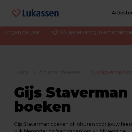
Artiest
ekingen per jaar
60 jaar ervaring in entertainm
Home
Artiesten boeken
Gijs Staverman 
Gijs Staverman
boeken
Gijs Staverman boeken of inhuren voor jouw feest 
Klik hieronder op 'aanvragen' om vrijblijvend de