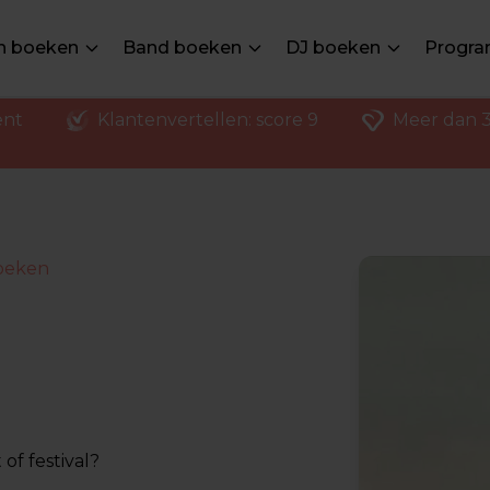
en boeken
Band boeken
DJ boeken
Progra
ent
Klantenvertellen: score 9
Meer dan 3
boeken
of festival?