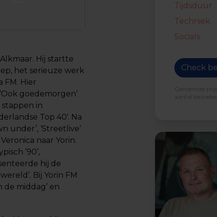
Tijdsduur
Techniek
Socials
lkmaar. Hij startte
Check be
roep, het serieuze werk
a FM. Hier
Genoemde prijs 
, ‘Ook goedemorgen’
aantal bezoeker
 stappen in
derlandse Top 40′. Na
 under’, ‘Streetlive’
 Veronica naar Yorin.
ypisch ’90’,
senteerde hij de
ereld’. Bij Yorin FM
in de middag’ en