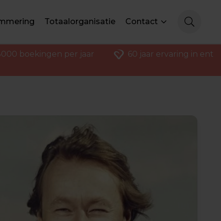
mmering
Totaalorganisatie
Contact
000 boekingen per jaar
60 jaar ervaring in ent