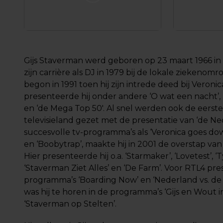
Gijs Staverman werd geboren op 23 maart 1966 in A
zijn carrière als DJ in 1979 bij de lokale ziekenom
begon in 1991 toen hij zijn intrede deed bij Veronic
presenteerde hij onder andere ‘O wat een nacht’
en ‘de Mega Top 50′. Al snel werden ook de eerste
televisieland gezet met de presentatie van ‘de Ne
succesvolle tv-programma’s als ‘Veronica goes down
en ‘Boobytrap’, maakte hij in 2001 de overstap van
Hier presenteerde hij o.a. ‘Starmaker’, ‘Lovetest’, ‘T
‘Staverman Ziet Alles’ en ‘De Farm’. Voor RTL4 pre
programma’s ‘Boarding Now’ en ‘Nederland vs. de w
was hij te horen in de programma’s ‘Gijs en Wout 
‘Staverman op Stelten’.