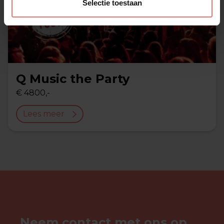
Selectie toestaan
Q Music the Party
€ 4800,-
Lees meer
Neem contact met ons op