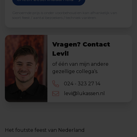
Genoemde prijs is onder voorbehoud en kan afhankelijk van
soort feest / aantal bezoekers / techniek variëren.
Vragen? Contact
Levi!
of één van mijn andere
gezellige collega’s.
024 - 323 27 14
levi@lukassen.nl
Het foutste feest van Nederland