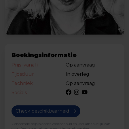
Boekingsinformatie
Prijs (vanaf)
Op aanvraag
Tijdsduur
In overleg
Techniek
Op aanvraag
Socials
Check beschikbaarheid
Genoemde prijs is onder voorbehoud en kan afhankelijk van
soort feest / aantal bezoekers / techniek variëren.