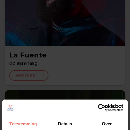
La Fuente
op aanvraag
Lees meer
Toestemming
Details
Over