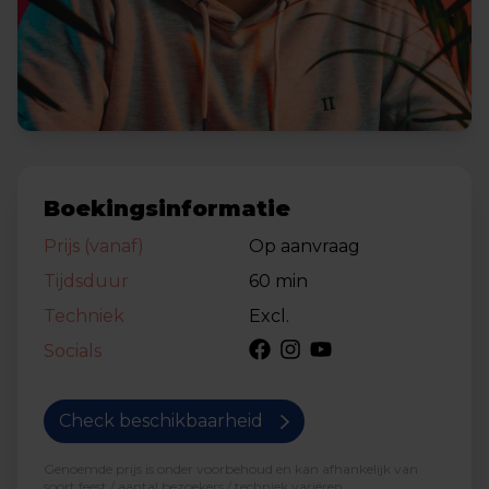
Boekingsinformatie
Prijs (vanaf)
Op aanvraag
Tijdsduur
60 min
Techniek
Excl.
Socials
Check beschikbaarheid
Genoemde prijs is onder voorbehoud en kan afhankelijk van
soort feest / aantal bezoekers / techniek variëren.