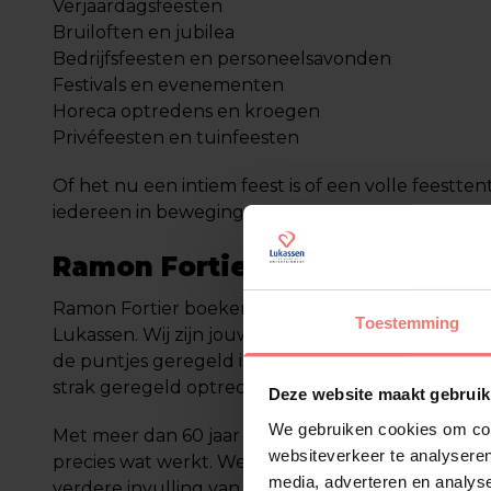
Verjaardagsfeesten
Bruiloften en jubilea
Bedrijfsfeesten en personeelsavonden
Festivals en evenementen
Horeca optredens en kroegen
Privéfeesten en tuinfeesten
Of het nu een intiem feest is of een volle feestten
iedereen in beweging.
Ramon Fortier boeken via Lu
Ramon Fortier boeken doe je eenvoudig via Ent
Toestemming
Lukassen. Wij zijn jouw vaste aanspreekpunt en zo
de puntjes geregeld is. Geen losse eindjes. Geen 
strak geregeld optreden.
Deze website maakt gebruik
We gebruiken cookies om cont
Met meer dan 60 jaar ervaring in artiestenbemidd
websiteverkeer te analyseren
precies wat werkt. We denken bovendien graag m
media, adverteren en analys
verdere invulling van het programma. Eén artiest