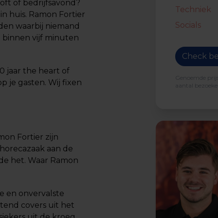
loft of bedrijfsavond?
Techniek
in huis. Ramon Fortier
Socials
den waarbij niemand
en binnen vijf minuten
Check be
 jaar the heart of
Genoemde prijs 
op je gasten. Wij fixen
aantal bezoeker
on Fortier zijn
 horecazaak aan de
rde het. Waar Ramon
ie en onvervalste
tend covers uit het
iekers uit de kroeg