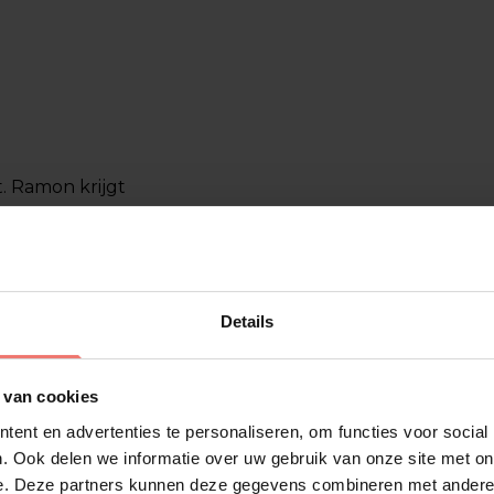
t. Ramon krijgt
kassen
ertainmentbureau
Details
rgen dat alles tot in
stress. Gewoon een
 van cookies
ent en advertenties te personaliseren, om functies voor social
eling weten wij
. Ook delen we informatie over uw gebruik van onze site met on
et je mee over de
e. Deze partners kunnen deze gegevens combineren met andere i
 of een complete line