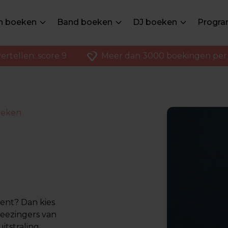
en boeken
Band boeken
DJ boeken
Progra
ertellen: score 9
Meer dan 3000 boekingen per 
oeken
ent? Dan kies
meezingers van
itstraling