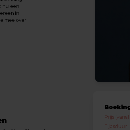
et nu een
edereen in
je mee over
Boeking
Prijs (vanaf
en
Tijdsduur