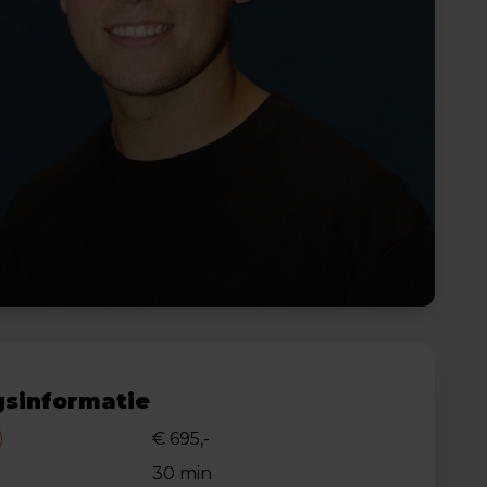
sinformatie
)
€ 695,-
30 min