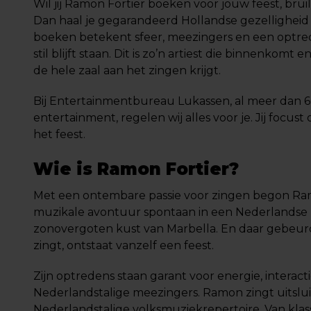
Wil jij Ramon Fortier boeken voor jouw feest, brui
Dan haal je gegarandeerd Hollandse gezelligheid 
boeken betekent sfeer, meezingers en een optre
stil blijft staan. Dit is zo’n artiest die binnenkomt 
de hele zaal aan het zingen krijgt.
Bij Entertainmentbureau Lukassen, al meer dan 60
entertainment, regelen wij alles voor je. Jij focust 
het feest.
Wie is Ramon Fortier?
Met een ontembare passie voor zingen begon Ram
muzikale avontuur spontaan in een Nederlandse
zonovergoten kust van Marbella. En daar gebeu
zingt, ontstaat vanzelf een feest.
Zijn optredens staan garant voor energie, interact
Nederlandstalige meezingers. Ramon zingt uitslui
Nederlandstalige volksmuziekrepertoire. Van klass