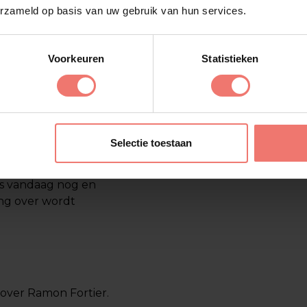
erzameld op basis van uw gebruik van hun services.
en?
Voorkeuren
Statistieken
. btw voor een tape
een optreden op maat?
stel dat past bij
Selectie toestaan
ns vandaag nog en
ng over wordt
 over Ramon Fortier.