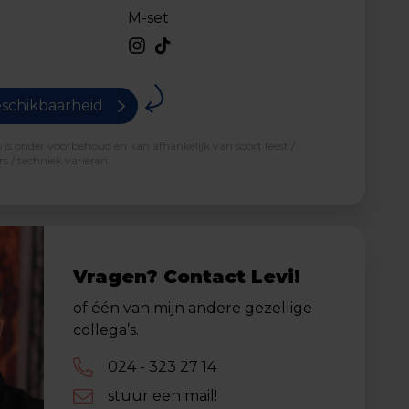
M-set
schikbaarheid
is onder voorbehoud en kan afhankelijk van soort feest /
s / techniek variëren.
Vragen? Contact Levi!
of één van mijn andere gezellige
collega’s.
024 - 323 27 14
stuur een mail!