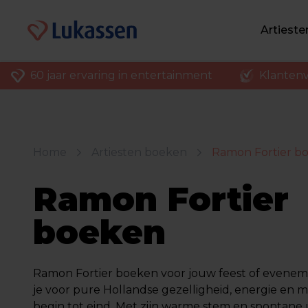
Artiest
60 jaar ervaring in entertainment
Klantenv
Home
Artiesten boeken
Ramon Fortier b
Ramon Fortier
boeken
Ramon Fortier boeken voor jouw feest of evenem
je voor pure Hollandse gezelligheid, energie en 
begin tot eind. Met zijn warme stem en spontane u