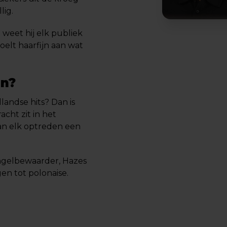
lig.
weet hij elk publiek
oelt haarfijn aan wat
en?
landse hits? Dan is
acht zit in het
van elk optreden een
Engelbewaarder, Hazes
en tot polonaise.