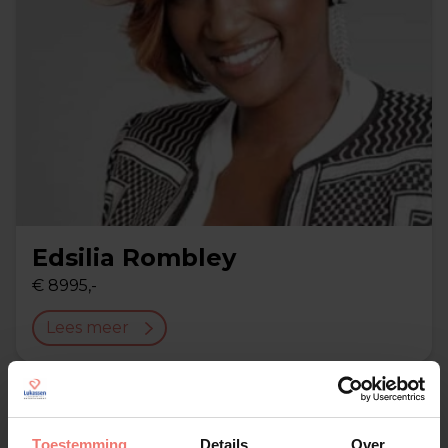
Edsilia Rombley
€ 8995,-
Lees meer
Toestemming
Details
Over