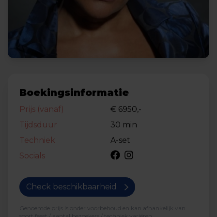
Boekingsinformatie
Prijs (vanaf)
€ 6950,-
Tijdsduur
30 min
Techniek
A-set
Socials
Check beschikbaarheid
Genoemde prijs is onder voorbehoud en kan afhankelijk van
soort feest / aantal bezoekers / techniek variëren.