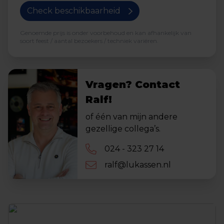
Check beschikbaarheid
Genoemde prijs is onder voorbehoud en kan afhankelijk van
soort feest / aantal bezoekers / techniek variëren.
Vragen? Contact
Ralf!
of één van mijn andere
gezellige collega’s.
024 - 323 27 14
ralf@lukassen.nl