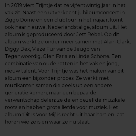
In 2019 viert Trijntje dat ze vijfentwintig jaar in het
vak zit. Naast een uitverkocht jubileumconcert in
Ziggo Dome en een clubtour in het najaar, komt
ook haar nieuwe, Nederlandstalige, album uit. Het
album is geproduceerd door Jett Rebel. Op dit
album werkt ze onder meer samen met Alain Clark,
Diggy Dex, Vieze Fur van de Jeugd van
Tegenwoordig, Glen Faria en Linde Schöne. Een
combinatie van oude rotten in het vak en jong,
nieuw talent. Voor Trijntje was het maken van dit
album een bijzonder proces. Ze werkt met
muzikanten samen die deels uit een andere
generatie komen, maar een bepaalde
verwantschap delen: ze delen dezelfde muzikale
roots en hebben grote liefde voor muziek. Het
album ‘Dit Is Voor Mij’ is recht uit haar hart en laat
horen wie ze is en waar ze nu staat.