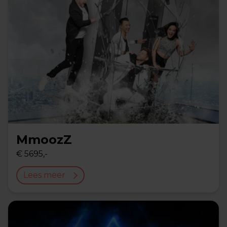
MmoozZ
€ 5695,-
Lees meer